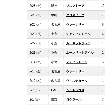
2/28 (土)
阪神
ブルクトーア
12
2/28 (土)
中山
グロスビーク
7
2/26 (木)
名古屋
ヴァーナリー
8
2/22 (日)
東京
シャンソンドール
6
2/22 (日)
小倉
ガーネットフレア
1
2/21 (土)
小倉
ムーンリットアイル
2
2/14 (土)
小倉
ノンブルドール
5
2/13 (金)
名古屋
ヴァーナリー
7
2/12 (木)
名古屋
ヴィルナタール
1
2/7 (土)
UAE
シュトラウス
7
2/1 (日)
東京
ログラール
7