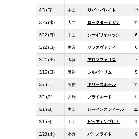
4/5 (日)
中山
リバーバレイト
12
3/25 (水)
大井
ロックターミガン
11
3/22 (日)
中山
シーギリヤロック
6
3/22 (日)
中京
サラスヴァティー
6
3/21 (土)
阪神
アロマフェリス
7
3/15 (日)
阪神
シルバーリム
5
3/7 (土)
阪神
ギリーズボール
11
3/2 (月)
川崎
プライルード
11
3/1 (日)
中山
レーベンスティール
11
3/1 (日)
中山
ピュアエンブレム
1
2/28 (土)
小倉
バースライト
9