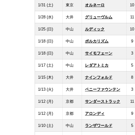
1/31 (土)
東京
オルネーロ
10
1/28 (水)
大井
グリューヴルム
11
1/25 (日)
中山
ルディック
10
1/18 (日)
中山
ポルカリズム
9
1/18 (日)
中山
サイモフェーン
3
1/17 (土)
中山
レダアトミカ
5
1/15 (木)
大井
ナインフォルド
8
1/13 (火)
大井
ペニーファウンテン
3
1/12 (月)
京都
サンダーストラック
11
1/12 (月)
京都
アロンディ
9
1/10 (土)
中山
ランザワールド
5