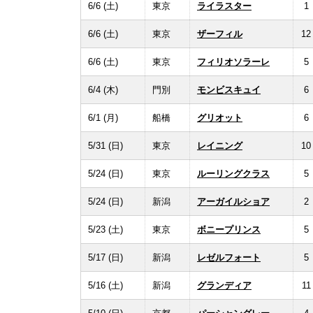
6/6 (土)
東京
ライラスター
1
6/6 (土)
東京
ザーフィル
12
6/6 (土)
東京
フィリオソラーレ
5
6/4 (木)
門別
モンビスキュイ
6
6/1 (月)
船橋
グリオット
6
5/31 (日)
東京
レイニング
10
5/24 (日)
東京
ルーリングクラス
5
5/24 (日)
新潟
アーガイルショア
2
5/23 (土)
東京
ボニープリンス
5
5/17 (日)
新潟
レゼルフォート
5
5/16 (土)
新潟
グランディア
11