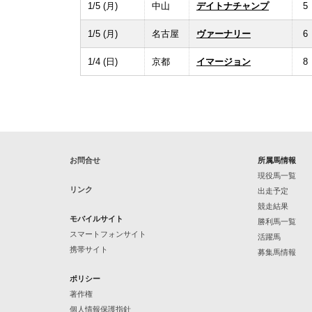
1/5 (月)
中山
デイトナチャンプ
5
1/5 (月)
名古屋
ヴァーナリー
6
1/4 (日)
京都
イマージョン
8
お問合せ
所属馬情報
現役馬一覧
リンク
出走予定
競走結果
モバイルサイト
勝利馬一覧
スマートフォンサイト
活躍馬
携帯サイト
募集馬情報
ポリシー
著作権
個人情報保護指針