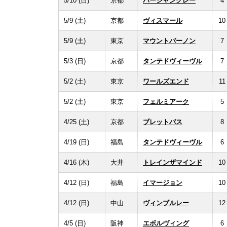
5/10 (日)
京都
パーシャングレー
4
5/9 (土)
京都
ヴィスマール
10
5/9 (土)
東京
マウントバーノン
7
5/3 (日)
京都
タンテドヴィーヴル
7
5/2 (土)
東京
ワールズエンド
11
5/2 (土)
東京
フェルミアーク
5
4/25 (土)
京都
ブレットパス
8
4/19 (日)
福島
タンテドヴィーヴル
6
4/16 (木)
大井
トレインザマインド
10
4/12 (日)
福島
イマージョン
10
4/12 (日)
中山
ヴィンブルレー
12
4/5 (日)
阪神
エボルヴィング
6