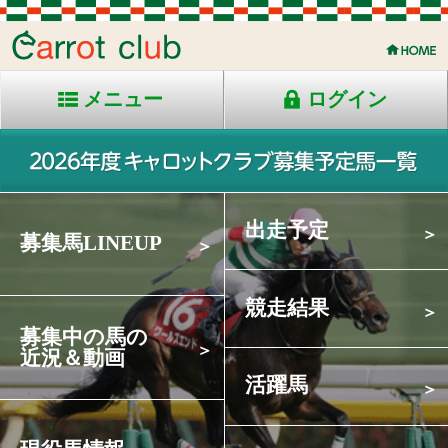
メニュー
ログイン
出走予定
募集馬LINEUP
競走結果
募集中の馬の
近況＆動画
活躍馬
現役馬情報
入会案内
カタログ請求
INFORMATION