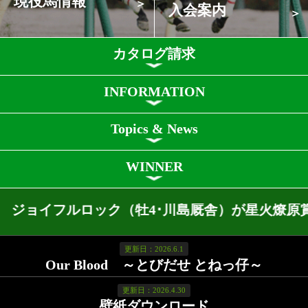
Topics & News
WINNER
ジョイフルロック（牡4･川島厩舎）が星火燎原賞 川崎ダ900mを優勝!（
更新日：2026.6.1
Our Blood ～とびだせ とねっ仔～
更新日：2026.4.30
壁紙ダウンロード
更新日：2026.4.10
引退競走馬
馬名･母馬名検索
検索
クラブ紹介
入会案内
所属馬情報
お問合せ
著作権
個人情報保護方針
ファンド勧誘方針
アプリケーションプライバシーポリシー
PCサイト
Copyright © CARROTCLUB