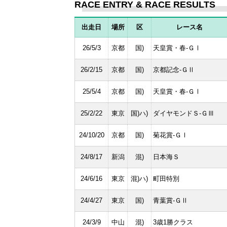
RACE ENTRY & RACE RESULTS
出走日
場所
区
レース名
26/5/3
京都
国)
天皇賞・春-ＧⅠ
26/2/15
京都
国)
京都記念-ＧⅡ
25/5/4
京都
国)
天皇賞・春-ＧⅠ
25/2/22
東京
国)ハ)
ダイヤモンドＳ-ＧⅢ
24/10/20
京都
国)
菊花賞-ＧⅠ
24/8/17
新潟
混)
日本海Ｓ
24/6/16
東京
混)ハ)
町田特別
24/4/27
東京
国)
青葉賞-ＧⅡ
24/3/9
中山
混)
3歳1勝クラス