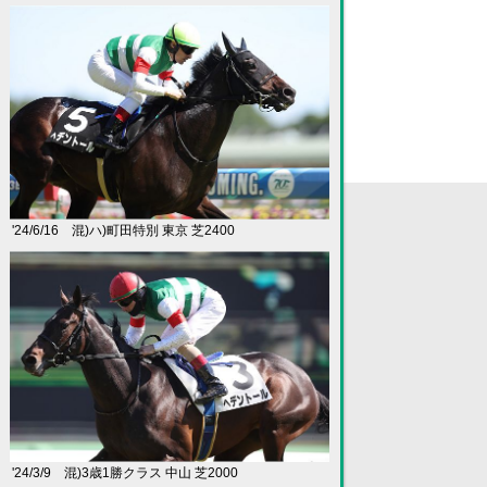
入会案内
'24/6/16 混)ハ)町田特別 東京 芝2400
新規入会・出資の手順
カタログ請求
出資と分配
会費等お支払い方法
クラブポイント制度
優勝賞品の提供
賞金･見舞金･競走馬保険
愛馬会規約
'24/3/9 混)3歳1勝クラス 中山 芝2000