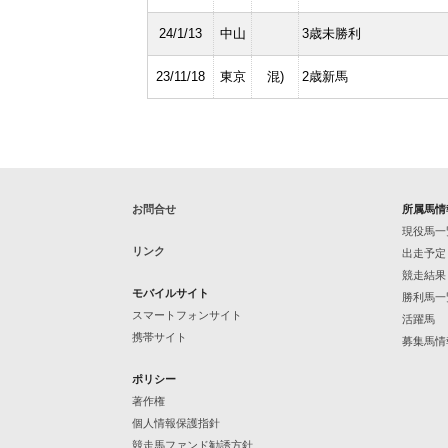
24/1/13
中山
3歳未勝利
23/11/18
東京
混)
2歳新馬
お問合せ
所属馬情
現役馬一
リンク
出走予定
競走結果
モバイルサイト
勝利馬一
スマートフォンサイト
活躍馬
携帯サイト
募集馬情
ポリシー
著作権
個人情報保護指針
競走馬ファンド勧誘方針