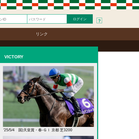
?
リンク
VICTORY
'25/5/4 国)天皇賞・春-ＧⅠ 京都 芝3200