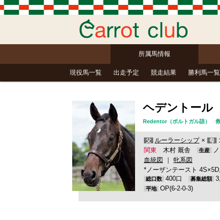
所属馬情報
現役馬一覧
出走予定
競走結果
勝利馬一覧
ヘデントール
Redentor（ポルトガル語
ルーラーシップ
×
父
母
関東
木村 厩舎
ノ
生産
血統図
｜
牝系図
*ノーザンテースト 4S×5D, Mr
400口
総口数
募集総額
OP(6-2-0-3)
平地