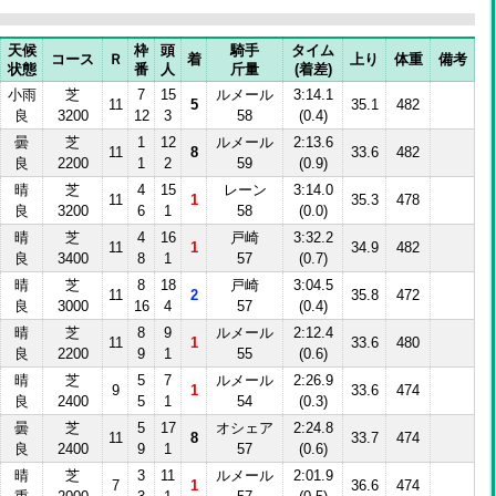
天候
枠
頭
騎手
タイム
コース
Ｒ
着
上り
体重
備考
状態
番
人
斤量
(着差)
小雨
芝
7
15
ルメール
3:14.1
11
5
35.1
482
良
3200
12
3
58
(0.4)
曇
芝
1
12
ルメール
2:13.6
11
8
33.6
482
良
2200
1
2
59
(0.9)
晴
芝
4
15
レーン
3:14.0
11
1
35.3
478
良
3200
6
1
58
(0.0)
晴
芝
4
16
戸崎
3:32.2
11
1
34.9
482
良
3400
8
1
57
(0.7)
晴
芝
8
18
戸崎
3:04.5
11
2
35.8
472
良
3000
16
4
57
(0.4)
晴
芝
8
9
ルメール
2:12.4
11
1
33.6
480
良
2200
9
1
55
(0.6)
晴
芝
5
7
ルメール
2:26.9
9
1
33.6
474
良
2400
5
1
54
(0.3)
曇
芝
5
17
オシェア
2:24.8
11
8
33.7
474
良
2400
9
1
57
(0.6)
晴
芝
3
11
ルメール
2:01.9
7
1
36.6
474