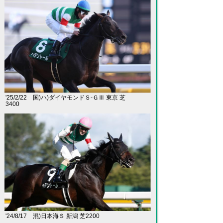
'25/2/22 国)ハ)ダイヤモンドＳ-ＧⅢ 東京 芝
3400
'24/8/17 混)日本海Ｓ 新潟 芝2200