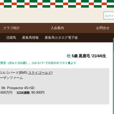
クラブ紹介
入会案内
お問合せ
活躍馬
募集馬情報
募集馬カタログ電子版
牡
5歳 黒鹿毛 '21/4/6生
） 救世主（ポルトガル語）。コルコバードの丘のキリスト像より
コルコバード(BMS:
ステイゴールド
)
ーザンファーム
. Prospector 4S×5D
3,600万円
90,000円
1口出資額