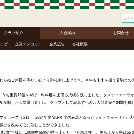
クラブ紹介
入会案内
お問合せ
ロゴ
企業マスコット
企業広告
会社概要
わらぬご声援を賜り、心より御礼申し上げます。今年も未来を担う若駒との出
、うち重賞19勝を挙げ、昨年度を上回る成績を残しました。タスティエーラが
ルが制した天皇賞（春）は、クラブとして記念すべき八大競走完全制覇を成
ラーズ（S1）、2024年度NAR年度代表馬となったライトウォーリアが大
喜びを改めて心に刻むことができました。
歳世代は、100頭中55頭が勝ち上がり（7月末現在）、勝ち上がり率は55