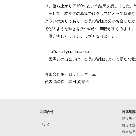
り、勝ち上がり率100％という結果を残しました。
そして、本年度の募集ではクラブにとって特別な
クラブの誇りであり、会員の皆様と分かち合ったか
でどのような輝きを放つのか、期待が膨らみます。
一層充実したラインナップとなりました。
Let’s find your treasure.
愛馬との出会いは、会員の皆様にとって新たな物
有限会社キャロットファーム
代表取締役 黒田 真知子
お問合せ
所属馬情
現役馬一
リンク
出走予定
競走結果