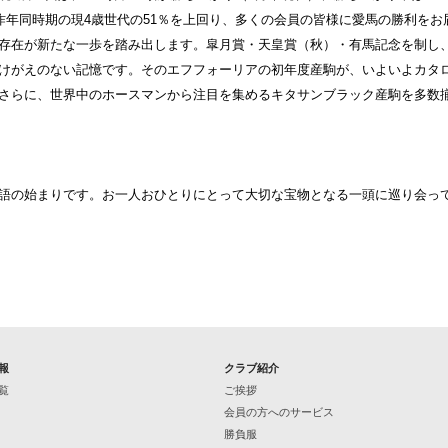
昨年同時期の現4歳世代の51％を上回り、多くの会員の皆様に愛馬の勝利を
存在が新たな一歩を踏み出します。皐月賞・天皇賞（秋）・有馬記念を制し
けがえのない記憶です。そのエフフォーリアの初年度産駒が、いよいよカタ
さらに、世界中のホースマンから注目を集めるキタサンブラック産駒を多数
語の始まりです。お一人おひとりにとって大切な宝物となる一頭に巡り会っ
報
クラブ紹介
覧
ご挨拶
会員の方へのサービス
勝負服