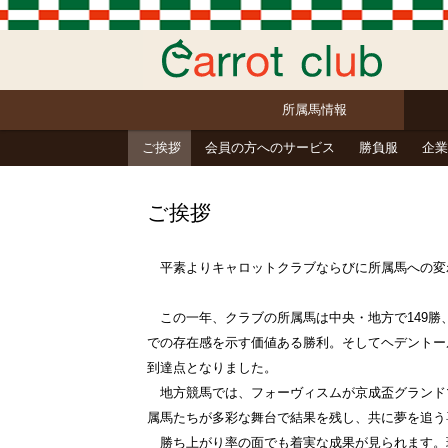
所属馬情報
ご挨拶
会員の方へのサービス
勝負服
企業
ご挨拶
平素よりキャロットクラブならびに所属馬への変
この一年、クラブの所属馬は中央・地方で149勝
での存在感を示す価値ある勝利。そしてヘデントー
到達点となりました。
地方競馬では、フォーヴィスムが京成盃グランドマイ
属馬たちが多彩な舞台で結果を残し、共に夢を追う
勝ち上がり率の面でも着実な成果が見られます。現3