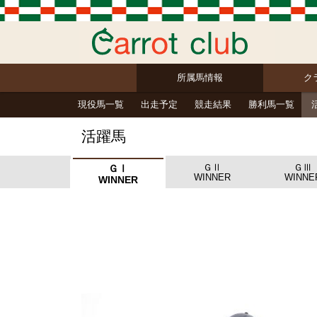
所属馬情報
ク
現役馬一覧
出走予定
競走結果
勝利馬一覧
活躍馬
ＧⅡ
ＧⅢ
ＧⅠ
WINNER
WINNE
WINNER