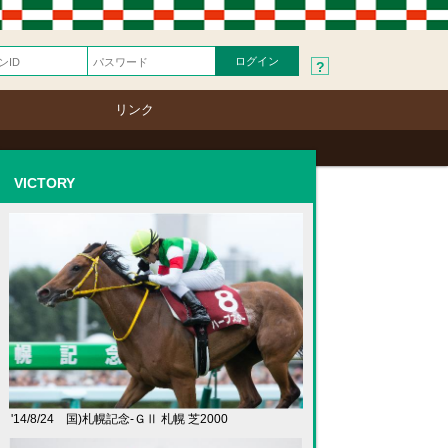
?
リンク
VICTORY
'14/8/24 国)札幌記念-ＧⅡ 札幌 芝2000