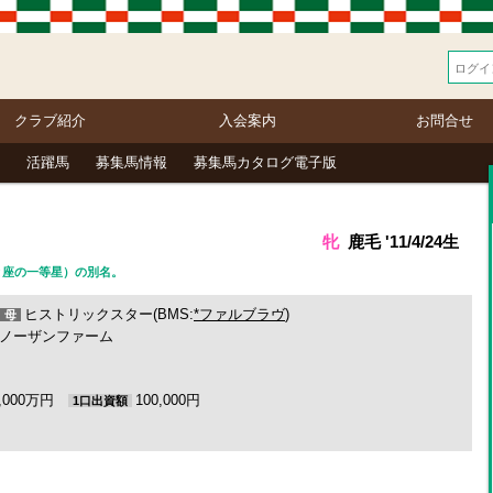
クラブ紹介
入会案内
お問合せ
活躍馬
募集馬情報
募集馬カタログ電子版
牝
鹿毛 '11/4/24生
（こと座の一等星）の別名。
ヒストリックスター(BMS:
*ファルブラヴ
)
母
ノーザンファーム
4,000万円
100,000円
1口出資額