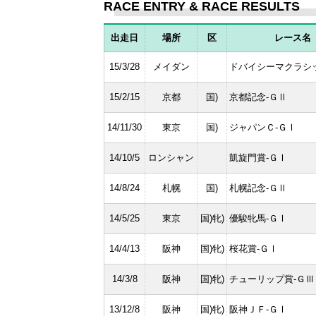
RACE ENTRY & RACE RESULTS
出走日
場所
区
レース名
15/3/28
メイダン
ドバイシーマクラシ
15/2/15
京都
国)
京都記念-ＧⅡ
14/11/30
東京
国)
ジャパンＣ-ＧⅠ
14/10/5
ロンシャン
凱旋門賞-ＧⅠ
14/8/24
札幌
国)
札幌記念-ＧⅡ
14/5/25
東京
国)牝)
優駿牝馬-ＧⅠ
14/4/13
阪神
国)牝)
桜花賞-ＧⅠ
14/3/8
阪神
国)牝)
チューリップ賞-ＧⅢ
13/12/8
阪神
国)牝)
阪神ＪＦ-ＧⅠ