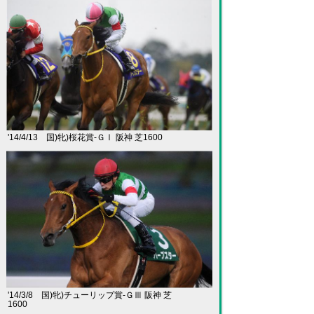
'14/4/13 国)牝)桜花賞-ＧⅠ 阪神 芝1600
'14/3/8 国)牝)チューリップ賞-ＧⅢ 阪神 芝
1600