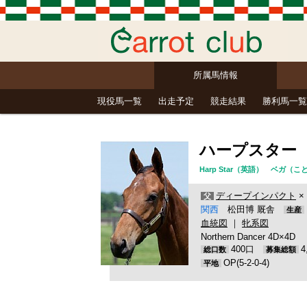
所属馬情報
現役馬一覧
出走予定
競走結果
勝利馬一覧
ハープスター
Harp Star（英語） ベガ
ディープインパクト
×
父
関西
松田博 厩舎
生産
血統図
｜
牝系図
Northern Dancer 4D×4D
400口
総口数
募集総額
OP(5-2-0-4)
平地