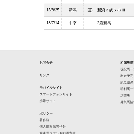
13/8/25
新潟
国)
新潟２歳Ｓ-ＧⅢ
13/7/14
中京
2歳新馬
お問合せ
所属馬情
現役馬一
リンク
出走予定
競走結果
モバイルサイト
勝利馬一
スマートフォンサイト
活躍馬
携帯サイト
募集馬情
ポリシー
著作権
個人情報保護指針
競走馬ファンド勧誘方針