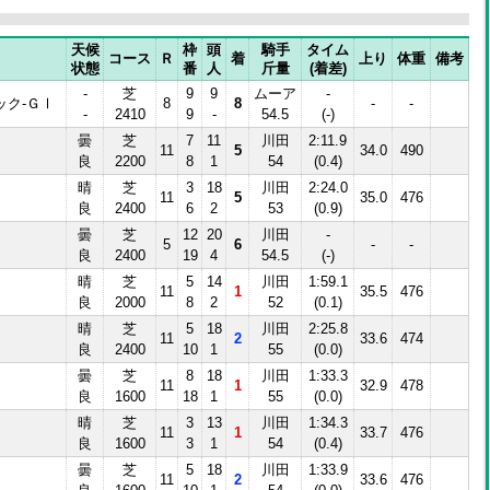
天候
枠
頭
騎手
タイム
コース
Ｒ
着
上り
体重
備考
状態
番
人
斤量
(着差)
-
芝
9
9
ムーア
-
ック-ＧⅠ
8
8
-
-
-
2410
9
-
54.5
(-)
曇
芝
7
11
川田
2:11.9
11
5
34.0
490
良
2200
8
1
54
(0.4)
晴
芝
3
18
川田
2:24.0
11
5
35.0
476
良
2400
6
2
53
(0.9)
曇
芝
12
20
川田
-
5
6
-
-
良
2400
19
4
54.5
(-)
晴
芝
5
14
川田
1:59.1
11
1
35.5
476
良
2000
8
2
52
(0.1)
晴
芝
5
18
川田
2:25.8
11
2
33.6
474
良
2400
10
1
55
(0.0)
曇
芝
8
18
川田
1:33.3
11
1
32.9
478
良
1600
18
1
55
(0.0)
晴
芝
3
13
川田
1:34.3
11
1
33.7
476
良
1600
3
1
54
(0.4)
曇
芝
5
18
川田
1:33.9
11
2
33.6
476