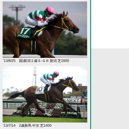
入会案内
'13/8/25 国)新潟２歳Ｓ-ＧⅢ 新潟 芝1600
新規入会・出資の手順
カタログ請求
出資と分配
会費等お支払い方法
クラブポイント制度
優勝賞品の提供
賞金･見舞金･競走馬保険
愛馬会規約
'13/7/14 2歳新馬 中京 芝1400