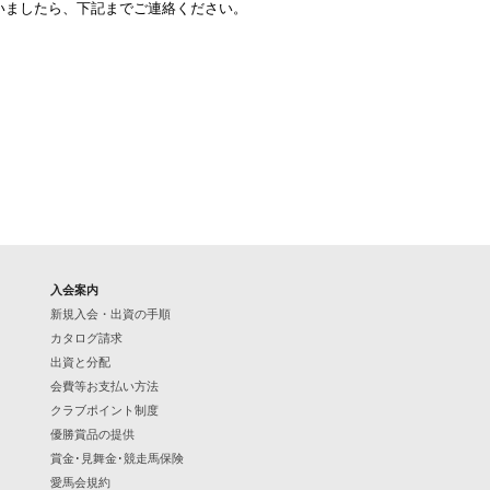
いましたら、下記までご連絡ください。
入会案内
新規入会・出資の手順
カタログ請求
出資と分配
会費等お支払い方法
クラブポイント制度
優勝賞品の提供
賞金･見舞金･競走馬保険
愛馬会規約