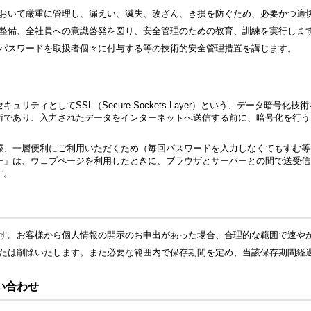
おいて厳重に管理し、漏えい、滅失、改ざん、き損を防ぐため、必要かつ適
整備、全社員への意識啓発を図り、安全管理のための教育、訓練を実行しま
パスワードを取扱者個々に付与する等の技術的安全管理措置を講じます。
リティとしてSSL（Secure Sockets Layer）という、データ暗号
術であり、入力されたデータをインターネットへ送信する前に、暗号化を行う
際、一層便利にご利用いただくため（毎回パスワードを入力しなくてもすむ等
ー」は、ウェブページを利用したときに、ブラウザとサーバーとの間で送受信
す。
す。お客様から個人情報の開示のお申出があった場合、合理的な範囲で速や
たは削除いたします。また必要な範囲内で保存期間を定め、当該保存期間経
い合わせ