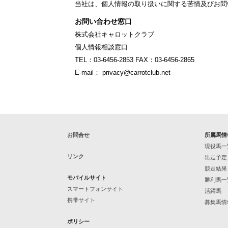
当社は、個人情報の取り扱いに関する苦情及びお問
お問い合わせ窓口
株式会社キャロットクラブ
個人情報相談窓口
TEL：03-6456-2853 FAX：03-6456-2865
E-mail： privacy@carrotclub.net
お問合せ
所属馬情
現役馬一
リンク
出走予定
競走結果
モバイルサイト
勝利馬一
スマートフォンサイト
活躍馬
携帯サイト
募集馬情
ポリシー