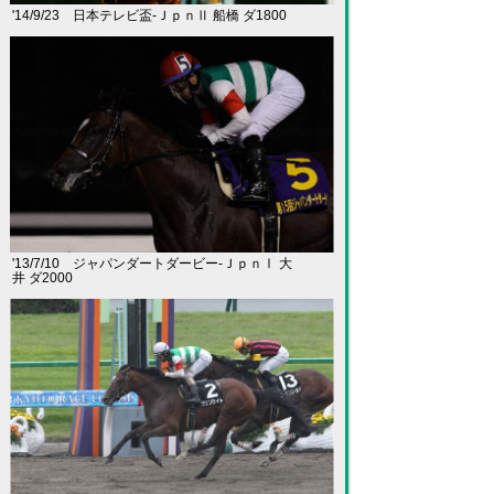
'14/9/23 日本テレビ盃-ＪｐｎⅡ 船橋 ダ1800
'13/7/10 ジャパンダートダービー-ＪｐｎⅠ 大
井 ダ2000