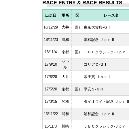
RACE ENTRY & RACE RESULTS
出走日
場所
区
レース名
18/12/29
大井
国)
東京大賞典-ＧⅠ
18/11/23
浦和
浦和記念-ＪｐｎⅡ
18/11/4
京都
国)
ＪＢＣクラシック-Ｊｐｎ
ソウ
17/9/10
コリアＣ-ＧⅠ
ル
17/6/28
大井
帝王賞-ＪｐｎⅠ
17/5/20
京都
国)
平安Ｓ-ＧⅢ
17/3/15
船橋
ダイオライト記念-Ｊｐｎ
16/11/22
浦和
浦和記念-ＪｐｎⅡ
16/11/3
川崎
ＪＢＣクラシック-Ｊｐｎ