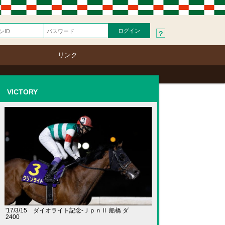
?
リンク
VICTORY
'17/3/15 ダイオライト記念-ＪｐｎⅡ 船橋 ダ
2400