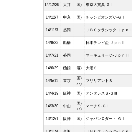
14/12/29
大井
国)
東京大賞典-ＧⅠ
14/12/7
中京
国)
チャンピオンズＣ-ＧⅠ
14/11/3
盛岡
ＪＢＣクラシック-Ｊｐｎ
14/9/23
船橋
日本テレビ盃-ＪｐｎⅡ
14/7/21
盛岡
マーキュリーＣ-ＪｐｎⅢ
14/6/29
函館
混)
大沼Ｓ
国)
14/5/11
東京
ブリリアントＳ
ハ)
14/4/19
阪神
国)
アンタレスＳ-ＧⅢ
国)
14/3/30
中山
マーチＳ-ＧⅢ
ハ)
13/12/1
阪神
国)
ジャパンＣダート-ＧⅠ
13/11/4
金沢
ＪＢＣクラシック-Ｊｐｎ