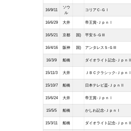
ソウ
16/9/11
コリアＣ-ＧⅠ
ル
16/6/29
大井
帝王賞-ＪｐｎⅠ
16/5/21
京都
国)
平安Ｓ-ＧⅢ
16/4/16
阪神
国)
アンタレスＳ-ＧⅢ
16/3/9
船橋
ダイオライト記念-Ｊｐｎ
15/11/3
大井
ＪＢＣクラシック-Ｊｐｎ
15/10/7
船橋
日本テレビ盃-ＪｐｎⅡ
15/6/24
大井
帝王賞-ＪｐｎⅠ
15/5/5
船橋
かしわ記念-ＪｐｎⅠ
15/3/11
船橋
ダイオライト記念-Ｊｐｎ