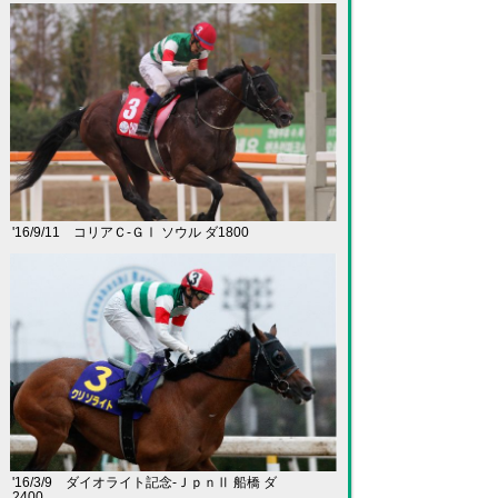
'16/9/11 コリアＣ-ＧⅠ ソウル ダ1800
'16/3/9 ダイオライト記念-ＪｐｎⅡ 船橋 ダ
2400