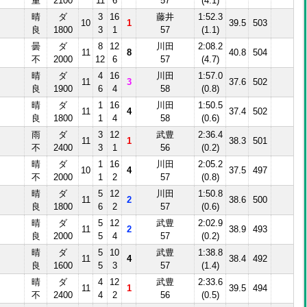
重
2100
11
6
57
(4.1)
晴
ダ
3
16
藤井
1:52.3
10
1
39.5
503
良
1800
3
1
57
(1.1)
曇
ダ
8
12
川田
2:08.2
11
8
40.8
504
不
2000
12
6
57
(4.7)
晴
ダ
4
16
川田
1:57.0
11
3
37.6
502
良
1900
6
4
58
(0.8)
晴
ダ
1
16
川田
1:50.5
11
4
37.4
502
良
1800
1
4
58
(0.6)
雨
ダ
3
12
武豊
2:36.4
Ⅱ
11
1
38.3
501
不
2400
3
1
56
(0.2)
晴
ダ
1
16
川田
2:05.2
Ⅰ
10
4
37.5
497
不
2000
1
2
57
(0.8)
晴
ダ
5
12
川田
1:50.8
11
2
38.6
500
良
1800
6
2
57
(0.6)
晴
ダ
5
12
武豊
2:02.9
11
2
38.9
493
良
2000
5
4
57
(0.2)
晴
ダ
5
10
武豊
1:38.8
11
4
38.4
492
良
1600
5
3
57
(1.4)
晴
ダ
4
12
武豊
2:33.6
Ⅱ
11
1
39.5
494
不
2400
4
2
56
(0.5)