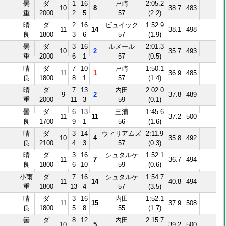
曇
ダ
1
16
戸崎
2:05.2
10
8
38.7
483
重
2000
2
5
57
(2.2)
晴
ダ
2
16
ビュイック
1:52.9
11
14
38.1
498
良
1800
3
6
57
(1.9)
曇
ダ
3
16
ルメール
2:01.3
Ⅰ
10
2
35.7
493
重
2000
6
1
57
(0.5)
晴
ダ
7
10
戸崎
1:50.1
11
1
36.9
485
良
1800
8
1
57
(1.4)
晴
ダ
7
13
内田
2:02.0
9
2
37.8
489
重
2000
11
3
59
(0.1)
曇
ダ
6
13
三浦
1:45.6
11
11
37.2
500
良
1700
9
1
56
(1.6)
晴
ダ
3
14
ウィリアムズ
2:11.9
10
4
35.8
492
良
2100
4
3
57
(0.3)
晴
ダ
3
16
シュタルケ
1:52.1
11
7
36.7
494
良
1800
6
10
59
(0.6)
小雨
ダ
7
16
シュタルケ
1:54.7
11
14
40.8
494
重
1800
13
4
57
(3.5)
晴
ダ
3
16
内田
1:52.1
11
15
37.9
508
良
1800
5
8
55
(1.7)
曇
ダ
8
12
内田
2:15.7
Ⅰ
10
5
39.2
500