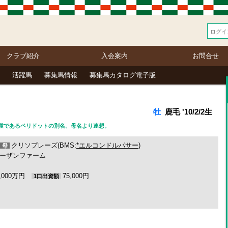
クラブ紹介
入会案内
お問合せ
活躍馬
募集馬情報
募集馬カタログ電子版
牡
鹿毛 '10/2/2生
石の一種であるペリドットの別名。母名より連想。
クリソプレーズ(BMS:
*エルコンドルパサー
)
母
ーザンファーム
3,000万円
75,000円
1口出資額