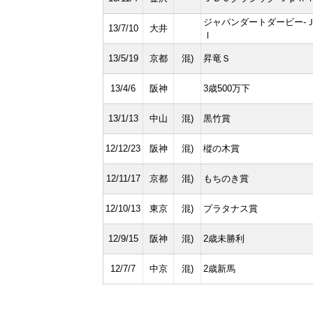
ジャパンダートダービー-
13/7/10
大井
Ⅰ
13/5/19
京都
混)
昇竜Ｓ
13/4/6
阪神
3歳500万下
13/1/13
中山
混)
黒竹賞
12/12/23
阪神
混)
樅の木賞
12/11/17
京都
混)
もちのき賞
12/10/13
東京
混)
プラタナス賞
12/9/15
阪神
混)
2歳未勝利
12/7/7
中京
混)
2歳新馬