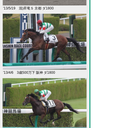
'13/5/19 混)昇竜Ｓ 京都 ダ1800
'13/4/6 3歳500万下 阪神 ダ1800