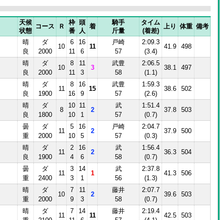
天候
枠
頭
騎手
タイム
コース
Ｒ
着
上り
体重
備考
状態
番
人
斤量
(着差)
晴
ダ
6
16
戸崎
2:09.3
10
11
41.9
498
良
2000
11
6
57
(3.4)
晴
ダ
8
11
武豊
2:06.5
10
3
38.1
497
良
2000
11
3
58
(1.1)
晴
ダ
8
16
武豊
1:59.3
Ⅰ
11
15
38.6
502
良
1900
16
9
57
(2.6)
晴
ダ
10
11
武
1:51.4
8
2
37.8
503
良
1800
10
1
57
(0.7)
曇
ダ
5
16
戸崎
2:04.7
11
2
37.9
500
重
2000
10
5
57
(0.3)
晴
ダ
2
16
武
1:56.4
11
2
36.3
504
良
1900
4
6
58
(0.7)
曇
ダ
3
14
武
2:37.8
Ⅱ
11
1
41.3
506
重
2400
3
1
56
(1.3)
晴
ダ
7
11
藤井
2:07.7
10
2
39.6
503
重
2000
9
3
58
(0.7)
晴
ダ
7
14
藤井
2:19.4
Ⅰ
11
11
42.5
503