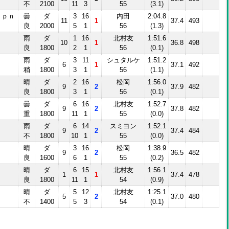
不
2100
11
3
55
(3.1)
Ｊｐｎ
曇
ダ
3
16
内田
2:04.8
11
1
37.4
493
良
2000
5
1
56
(1.3)
雨
ダ
1
16
北村友
1:51.6
10
1
36.8
498
良
1800
2
1
56
(0.1)
雨
ダ
3
11
シュタルケ
1:51.2
6
1
37.1
492
稍
1800
3
1
56
(1.1)
晴
ダ
2
16
松岡
1:56.0
9
2
37.9
482
良
1800
3
1
56
(0.1)
曇
ダ
6
16
北村友
1:52.7
9
2
37.8
482
重
1800
11
1
55
(0.0)
雨
ダ
6
14
スミヨン
1:52.1
9
2
37.4
484
不
1800
10
1
55
(0.0)
晴
ダ
3
16
松岡
1:38.9
9
2
36.5
482
良
1600
6
1
55
(0.2)
晴
ダ
6
15
北村友
1:56.1
1
1
37.4
478
良
1800
11
1
54
(0.9)
晴
ダ
5
12
北村友
1:25.1
5
2
37.0
480
不
1400
5
3
54
(0.1)