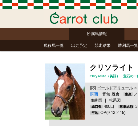
所属馬情報
現役馬一覧
出走予定
競走結果
勝利馬一覧
クリソライト
Chrysolite（英語） 宝
ゴールドアリュール
×
父
関西
音無 厩舎
ノ
生産
血統図
｜
牝系図
400口
総口数
募集総額
OP(9-13-2-15)
平地