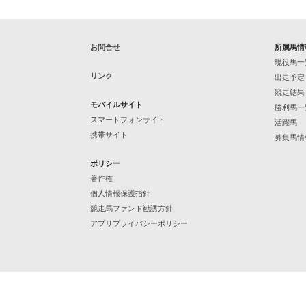
お問合せ
所属馬情
現役馬一
リンク
出走予定
競走結果
モバイルサイト
勝利馬一
スマートフォンサイト
活躍馬
携帯サイト
募集馬情
ポリシー
著作権
個人情報保護指針
競走馬ファンド勧誘方針
アプリプライバシーポリシー