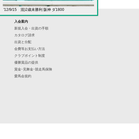
'12/9/15 混)2歳未勝利 阪神 ダ1800
入会案内
新規入会・出資の手順
カタログ請求
出資と分配
会費等お支払い方法
クラブポイント制度
優勝賞品の提供
賞金･見舞金･競走馬保険
愛馬会規約