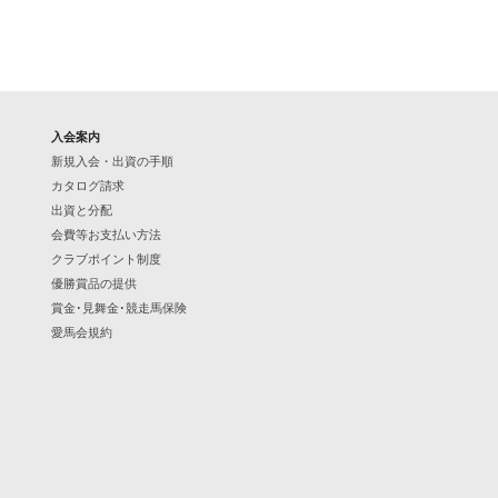
入会案内
新規入会・出資の手順
カタログ請求
出資と分配
会費等お支払い方法
クラブポイント制度
優勝賞品の提供
賞金･見舞金･競走馬保険
愛馬会規約