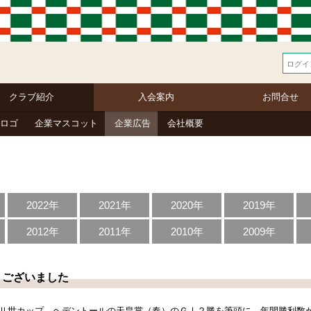
クラブ紹介
入会案内
お問合せ
ロゴ
企業マスコット
企業広告
会社概要
2022年
2021年
2020年
2019年
2012年
2011年
2010年
2009年
うございました
Ⅱ世カップ、ヘデントールの天皇賞（春）のＧⅠ２勝を筆頭に、年間勝利数