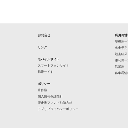
お問合せ
所属馬情
現役馬一
リンク
出走予定
競走結果
モバイルサイト
勝利馬一
スマートフォンサイト
活躍馬
携帯サイト
募集馬情
ポリシー
著作権
個人情報保護指針
競走馬ファンド勧誘方針
アプリプライバシーポリシー