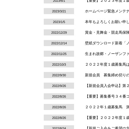
【重要】２０２３年度１
2023/6/1
ホームページ緊急メンテ
2023/3/21
本年もよろしくお願い申
2023/1/5
賞金・見舞金・競走馬保
2022/12/29
壁紙ダウンロード新着「
2022/12/14
生まれ故郷・ノーザンフ
2022/11/25
２０２２年度１歳募集馬
2022/10/3
新規会員 募集締め切り
2022/9/30
【新規会員入会申込】第
2022/9/26
【重要】募集番号３４番
2022/8/26
２０２２年１歳募集馬 
2022/8/26
【重要】２０２２年度１歳
2022/8/26
【新規ご入会をご希望の
2022/8/24