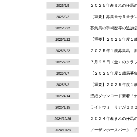
２０２５年産まれの仔馬
2025/9/5
【重要】募集番号９番サ
2025/9/2
募集馬の手術歴等の追加
2025/8/22
【重要】２０２５年度１歳
2025/8/22
２０２５年１歳募集馬 
2025/8/22
７月２５日（金）のクラ
2025/7/22
【２０２５年度１歳馬募
2025/7/7
【重要】２０２５年度１
2025/6/2
壁紙ダウンロード新着「
2025/4/14
ライトウォーリアが２０
2025/1/15
２０２４年産まれの仔馬
2024/12/26
ノーザンホースパーク 
2024/11/28