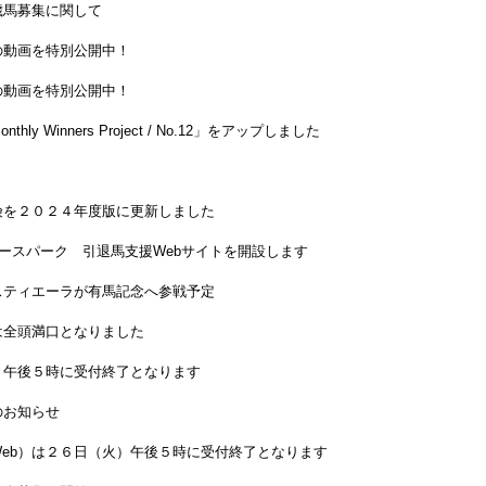
歳馬募集に関して
の動画を特別公開中！
の動画を特別公開中！
y Winners Project / No.12」をアップしました
険を２０２４年度版に更新しました
ースパーク 引退馬支援Webサイトを開設します
スティエーラが有馬記念へ参戦予定
は全頭満口となりました
）午後５時に受付終了となります
のお知らせ
eb）は２６日（火）午後５時に受付終了となります