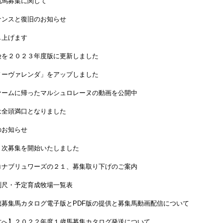
歳馬募集に関して
ナンスと復旧のお知らせ
し上げます
険を２０２３年度版に更新しました
ノーヴァレンダ」をアップしました
ァームに帰ったマルシュロレーヌの動画を公開中
は全頭満口となりました
のお知らせ
２次募集を開始いたしました
コナブリュワーズの２１、募集取り下げのご案内
測尺・予定育成牧場一覧表
募集馬カタログ電子版とPDF版の提供と募集馬動画配信について
方へ】２０２２年度１歳馬募集カタログ発送について