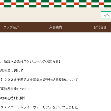
クラブ紹介
入会案内
お問合せ
集 新規入会受付スケジュールのお知らせ】
歳馬募集に関して
け】２０２５年度第２次募集出資申込結果反映について
ブ事務所営業について
の動画を特別公開中！
タスティエーラ＆ライトウォーリア」をアップしました