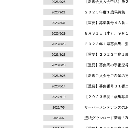
【新規会員入会申込】第
2023/9/25
２０２３年度１歳馬募集
2023/9/21
【重要】募集番号４３番
2023/8/31
８月３１日（木）、９月
2023/8/29
２０２３年１歳募集馬 
2023/8/25
【重要】２０２３年度１歳
2023/8/25
【重要】募集馬の手術歴
2023/8/23
【新規ご入会をご希望の
2023/8/23
【重要】募集番号３１番
2023/8/14
【２０２３年度１歳馬募
2023/7/10
サーバーメンテナンスの
2023/7/5
壁紙ダウンロード新着「20
2023/6/7