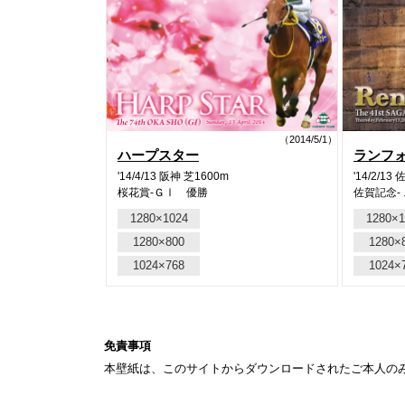
（2014/5/1）
ハープスター
ランフ
'14/4/13 阪神 芝1600m
'14/2/13
桜花賞-ＧⅠ 優勝
佐賀記念-
1280×1024
1280×1
1280×800
1280×
1024×768
1024×
免責事項
本壁紙は、このサイトからダウンロードされたご本人の