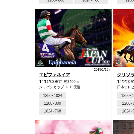
1280×800
1024×768
1280
（2015/1/13）
エピファネイア
クリソ
'14/11/30 東京 芝2400m
'14/9/23
ジャパンカップ-ＧⅠ 優勝
日本テレビ
1280×1024
1280×1
1280×800
1280×
1024×768
1024×