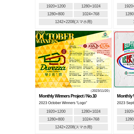
1920×1200
1280×1024
1920
1280×800
1024×768
1280
1242×2208(スマホ用)
（2023/11/20）
Monthly Winners Project / No.10
Monthly W
2023 October Winners “Logo”
2023 Sept
1920×1200
1280×1024
1920
1280×800
1024×768
1280
1242×2208(スマホ用)