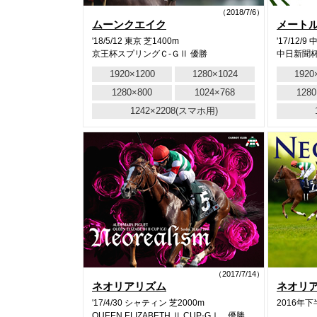
（2018/7/6）
ムーンクエイク
メート
'18/5/12 東京 芝1400m
'17/12/9
京王杯スプリングＣ-ＧⅡ 優勝
中日新聞杯
1920×1200
1280×1024
1920
1280×800
1024×768
1280
1242×2208(スマホ用)
（2017/7/14）
ネオリアリズム
ネオリ
'17/4/30 シャティン 芝2000m
2016年下
QUEEN ELIZABETH Ⅱ CUP-GⅠ 優勝