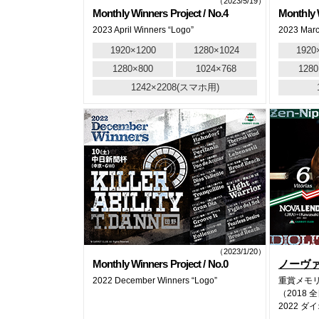
（2023/5/19）
Monthly Winners Project / No.4
Monthly W
2023 April Winners “Logo”
2023 Marc
1920×1200
1280×1024
1920
1280×800
1024×768
1280
1242×2208(スマホ用)
（2023/1/20）
Monthly Winners Project / No.0
ノーヴ
2022 December Winners “Logo”
重賞メモ
（2018
2022 