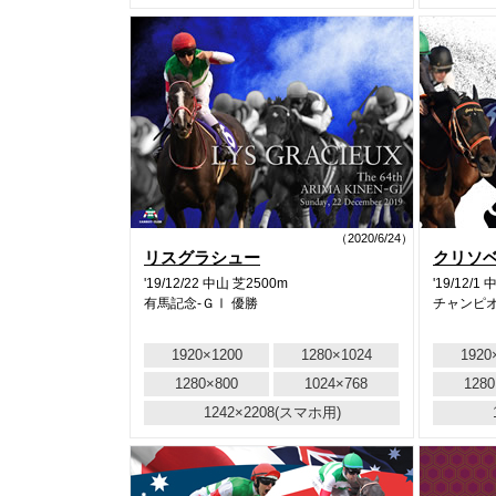
（2020/6/24）
リスグラシュー
クリソ
'19/12/22 中山 芝2500m
'19/12/1
有馬記念-ＧⅠ 優勝
チャンピオ
1920×1200
1280×1024
1920
1280×800
1024×768
1280
1242×2208(スマホ用)