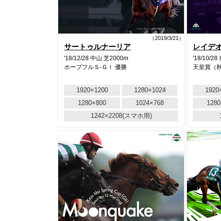
（2019/3/21）
サートゥルナーリア
レイデ
'18/12/28 中山 芝2000m
'18/10/2
ホープフルＳ-ＧⅠ 優勝
天皇賞（秋
1920×1200
1280×1024
1920
1280×800
1024×768
1280
1242×2208(スマホ用)