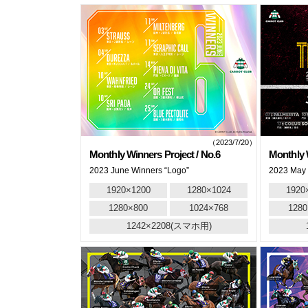
（2023/7/20）
Monthly Winners Project / No.6
Monthly W
2023 June Winners “Logo”
2023 May 
1920×1200
1280×1024
1920
1280×800
1024×768
1280
1242×2208(スマホ用)