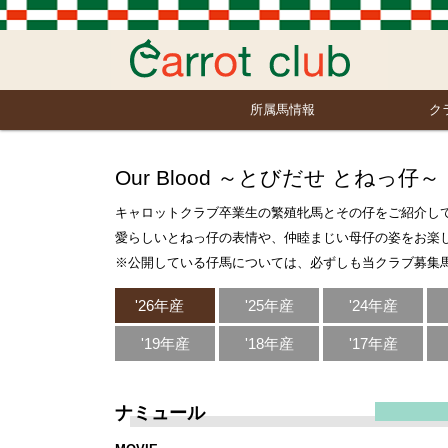
所属馬情報
ク
Our Blood ～とびだせ とねっ仔～
キャロットクラブ卒業生の繁殖牝馬とその仔をご紹介し
愛らしいとねっ仔の表情や、仲睦まじい母仔の姿をお楽
※公開している仔馬については、必ずしも当クラブ募集
'26年産
'25年産
'24年産
'19年産
'18年産
'17年産
ナミュール