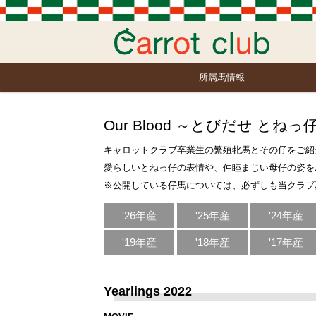
所属馬情報
Our Blood ～とびだせ とねっ
キャロットクラブ卒業生の繁殖牝馬とその仔をご紹
愛らしいとねっ仔の表情や、仲睦まじい母仔の姿を
※公開している仔馬については、必ずしも当クラブ
'26年産
'25年産
'24年産
'19年産
'18年産
'17年産
Yearlings 2022