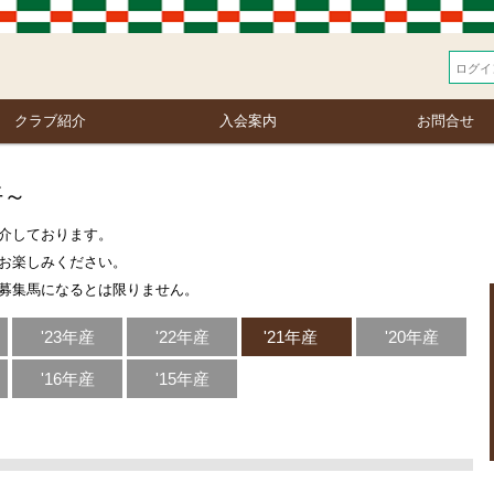
クラブ紹介
入会案内
お問合せ
仔～
介しております。
お楽しみください。
募集馬になるとは限りません。
'23年産
'22年産
'21年産
'20年産
'16年産
'15年産