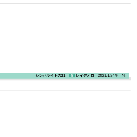
シンハライトの21
レイデオロ
2021/1/24生 牡
父