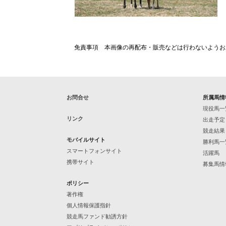
免責事項 本画像の再配布・販売などは行わないようお
お問合せ
所属馬情
現役馬一
リンク
出走予定
競走結果
モバイルサイト
勝利馬一
スマートフォンサイト
活躍馬
携帯サイト
募集馬情
ポリシー
著作権
個人情報保護指針
競走馬ファンド勧誘方針