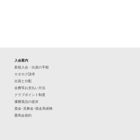
入会案内
新規入会・出資の手順
カタログ請求
出資と分配
会費等お支払い方法
クラブポイント制度
優勝賞品の提供
賞金･見舞金･競走馬保険
愛馬会規約