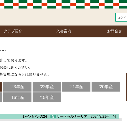
クラブ紹介
入会案内
お問合せ
仔～
介しております。
お楽しみください。
募集馬になるとは限りません。
'23年産
'22年産
'21年産
'20年産
'16年産
'15年産
レイパパレの24
サートゥルナーリア
2024/3/21生 牡
父