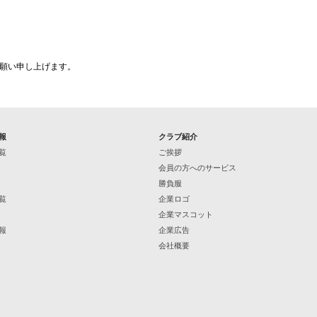
願い申し上げます。
報
クラブ紹介
覧
ご挨拶
会員の方へのサービス
勝負服
覧
企業ロゴ
企業マスコット
報
企業広告
会社概要