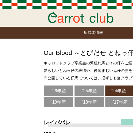
所属馬情報
Our Blood ～とびだせ とねっ
キャロットクラブ卒業生の繁殖牝馬とその仔をご紹
愛らしいとねっ仔の表情や、仲睦まじい母仔の姿を
※公開している仔馬については、必ずしも当クラブ
'26年産
'25年産
'24年産
'19年産
'18年産
'17年産
レイパパレ