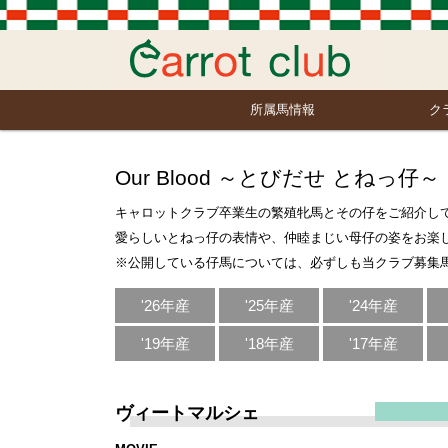
所属馬情報
ク
Our Blood ～とびだせ とねっ仔～
キャロットクラブ卒業生の繁殖牝馬とその仔をご紹介し
愛らしいとねっ仔の表情や、仲睦まじい母仔の姿をお楽
※公開している仔馬については、必ずしも当クラブ募集
'26年産
'25年産
'24年産
'19年産
'18年産
'17年産
ヴィートマルシェ