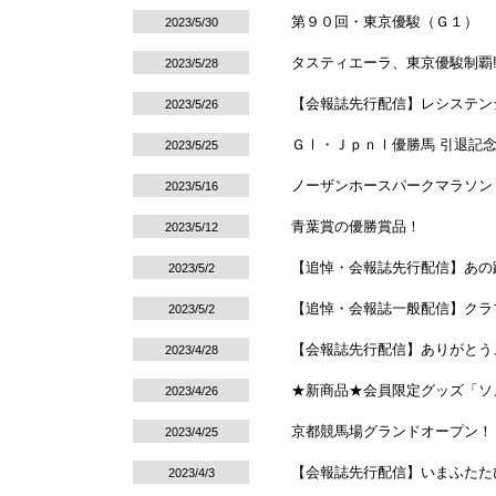
第９０回・東京優駿（Ｇ１）
2023/5/30
タスティエーラ、東京優駿制覇!
2023/5/28
【会報誌先行配信】レシステン
2023/5/26
ＧⅠ・ＪｐｎⅠ優勝馬 引退記
2023/5/25
ノーザンホースパークマラソン
2023/5/16
青葉賞の優勝賞品！
2023/5/12
【追悼・会報誌先行配信】あの蹄
2023/5/2
【追悼・会報誌一般配信】クラ
2023/5/2
【会報誌先行配信】ありがとう
2023/4/28
★新商品★会員限定グッズ「ソ
2023/4/26
京都競馬場グランドオープン！
2023/4/25
【会報誌先行配信】いまふたた
2023/4/3