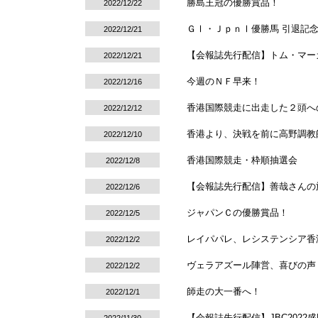
勝島王冠の優勝賞品！
2022/12/22
ＧⅠ・ＪｐｎⅠ優勝馬 引退記
2022/12/21
【会報誌先行配信】トム・マーカンド騎
2022/12/21
今週のＮＦ早来！
2022/12/16
香港国際競走に出走した２頭へ
2022/12/12
香港より、決戦を前に高野調教
2022/12/10
香港国際競走・枠順抽選会
2022/12/8
【会報誌先行配信】善哉さんの
2022/12/6
ジャパンＣの優勝賞品！
2022/12/5
レイパパレ、レシステンシア香
2022/12/2
ヴェラアズール陣営、喜びの声
2022/12/2
師走の大一番へ！
2022/12/1
【会報誌先行配信】JBC2022