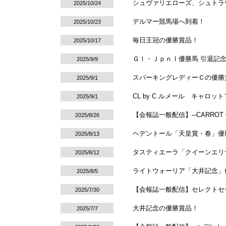
シュヴァリエローズ、シュトラ
2025/10/24
デルマー競馬場へ到着！
2025/10/23
毎日王冠の優勝賞品！
2025/10/17
ＧⅠ・ＪｐｎⅠ優勝馬 引退記
2025/9/9
スパーキングレディーＣの優勝
2025/9/1
CL by C.ルメール キャロ
2025/9/1
【会報誌一般配信】─CARROT C
2025/8/26
ヘデントール「天皇賞・春」優
2025/8/13
タスティエーラ「クイーンエリ
2025/8/12
ライトウォーリア「大井記念」
2025/8/5
【会報誌一般配信】セレクトセー
2025/7/30
大井記念の優勝賞品！
2025/7/7