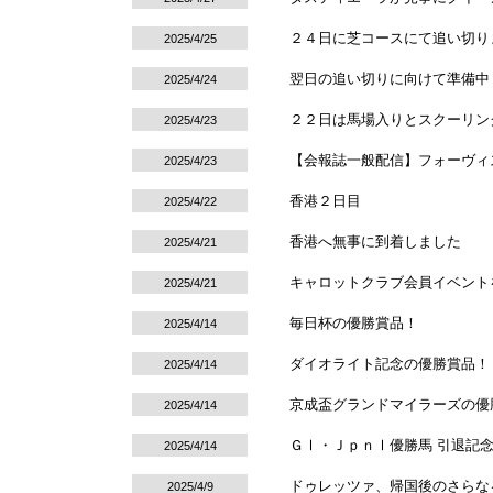
２４日に芝コースにて追い切り
2025/4/25
翌日の追い切りに向けて準備中
2025/4/24
２２日は馬場入りとスクーリン
2025/4/23
【会報誌一般配信】フォーヴィス
2025/4/23
香港２日目
2025/4/22
香港へ無事に到着しました
2025/4/21
キャロットクラブ会員イベント
2025/4/21
毎日杯の優勝賞品！
2025/4/14
ダイオライト記念の優勝賞品！
2025/4/14
京成盃グランドマイラーズの優
2025/4/14
ＧⅠ・ＪｐｎⅠ優勝馬 引退記
2025/4/14
ドゥレッツァ、帰国後のさらな
2025/4/9