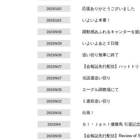
応援ありがとうございました
2023/10/2
いよいよ本番！
2023/10/1
躍動感あふれるキャンターを披
2023/9/30
いよいよあと２日後
2023/9/29
追い切り無事に終了
2023/9/28
【会報誌先行配信】ハットトリ
2023/9/27
当該週追い切り
2023/9/27
エーグル調教場にて
2023/9/25
１週前追い切り
2023/9/22
出発！
2023/9/16
ＧⅠ・ＪｐｎⅠ優勝馬 引退記
2023/9/4
【会報誌先行配信】Review of Stal
2023/8/30