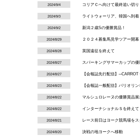
コリアＣへ向けて最終追い切り
2024/9/4
ライトウォーリア、韓国へ到着
2024/9/3
新潟２歳Sの優勝賞品！
2024/9/2
２０２４募集馬見学ツアー開幕
2024/8/29
英国遠征を終えて
2024/8/28
スパーキングサマーカップの優
2024/8/27
【会報誌先行配信】─CARROT C
2024/8/27
【会報誌一般配信】パリオリン
2024/8/23
マルシュロレーヌの優勝賞品展
2024/8/22
インターナショナルＳを終えて
2024/8/22
レース前日はヨーク競馬場をス
2024/8/21
決戦の地ヨークへ移動
2024/8/20