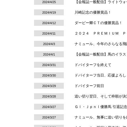
【会報誌一般配信】ライトウォ
2024/4/25
川崎記念の優勝賞品！
2024/4/19
ダービー卿ＣＴの優勝賞品！
2024/4/12
２０２４ ＰＲＥＭＩＵＭ Ｐ
2024/4/11
ナミュール、今年のさらなる飛
2024/4/3
【会報誌一般配信】馬のイラス
2024/4/1
ドバイターフを終えて
2024/3/31
ドバイターフ当日、応援よろし
2024/3/30
ドバイターフ前日
2024/3/29
追い切り翌日、そして枠順が決
2024/3/28
ＧⅠ・ＪｐｎⅠ優勝馬 引退記
2024/3/27
ナミュール、無事に追い切りを
2024/3/27