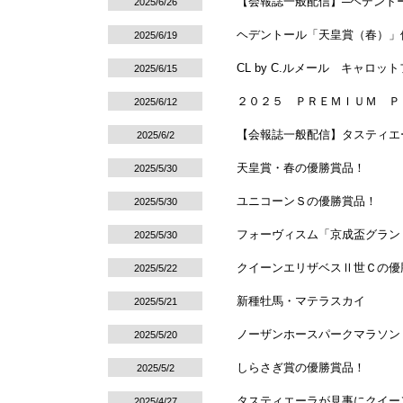
【会報誌一般配信】─ヘデントー
2025/6/26
ヘデントール「天皇賞（春）」
2025/6/19
CL by C.ルメール キャロ
2025/6/15
２０２５ ＰＲＥＭＩＵＭ Ｐ
2025/6/12
【会報誌一般配信】タスティエー
2025/6/2
天皇賞・春の優勝賞品！
2025/5/30
ユニコーンＳの優勝賞品！
2025/5/30
フォーヴィスム「京成盃グラン
2025/5/30
クイーンエリザベスⅡ世Ｃの優
2025/5/22
新種牡馬・マテラスカイ
2025/5/21
ノーザンホースパークマラソン
2025/5/20
しらさぎ賞の優勝賞品！
2025/5/2
タスティエーラが見事にクイー
2025/4/27