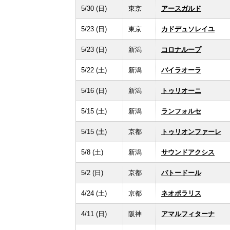
5/30 (日)
東京
アースガルド
5/23 (日)
東京
カドデュソレイユ
5/23 (日)
新潟
コロナループ
5/22 (土)
新潟
バイラオーラ
5/16 (日)
新潟
トゥリオーニ
5/15 (土)
新潟
ランフォルセ
5/15 (土)
京都
トゥリオンファーレ
5/8 (土)
新潟
サウンドアクシス
5/2 (日)
京都
バトードール
4/24 (土)
京都
ネオポラリス
4/11 (日)
阪神
アマルフィターナ