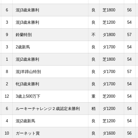
6
混)3歳未勝利
良
芝1800
56
3
混)3歳未勝利
良
芝1200
54
9
鈴蘭特別
不
ダ1800
57
3
2歳新馬
良
ダ1700
54
1
混)2歳未勝利
良
芝1800
54
8
混)羊蹄山特別
良
ダ1700
57
2
牝)3歳未勝利
良
ダ1700
54
12
3歳上500万下
重
芝2000
54
6
ルーキーチャレンジ２歳認定未勝利
稍
ダ1200
54
4
混)2歳新馬
良
芝1200
54
10
ガーネット賞
良
ダ1600
56