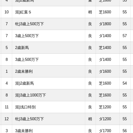
4
混)2歳新馬
重
芝1600
55
10
混)紅葉Ｓ
稍
芝1600
55
7
牝)3歳上500万下
良
ダ1800
55
7
3歳上500万下
良
ダ1400
57
5
2歳新馬
良
芝1400
55
8
3歳上500万下
良
ダ1400
55
1
2歳未勝利
良
ダ1600
55
4
混)2歳新馬
良
芝1600
54
8
混)3歳上1000万下
良
芝1600
55
11
混)浅口特別
良
芝1200
55
12
牝)3歳上500万下
稍
ダ1200
55
3
3歳未勝利
良
ダ1700
56