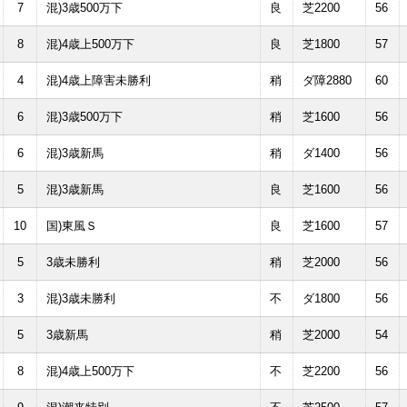
7
混)3歳500万下
良
芝2200
56
8
混)4歳上500万下
良
芝1800
57
4
混)4歳上障害未勝利
稍
ダ障2880
60
6
混)3歳500万下
稍
芝1600
56
6
混)3歳新馬
稍
ダ1400
56
5
混)3歳新馬
良
芝1600
56
10
国)東風Ｓ
良
芝1600
57
5
3歳未勝利
稍
芝2000
56
3
混)3歳未勝利
不
ダ1800
56
5
3歳新馬
稍
芝2000
54
8
混)4歳上500万下
不
芝2200
56