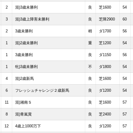
2
混)3歳未勝利
良
芝1600
54
3
混)3歳上障害未勝利
良
芝障2900
60
2
3歳未勝利
稍
ダ1700
56
1
混)2歳未勝利
重
芝1200
54
1
3歳未勝利
良
ダ1150
56
1
牝)3歳未勝利
不
ダ1800
54
4
混)2歳新馬
良
芝1600
54
6
フレッシュチャレンジ２歳新馬
良
ダ1200
54
11
混)湘南Ｓ
良
芝1600
57
8
混)青嵐賞
良
芝2400
57
12
4歳上1000万下
良
ダ1200
57