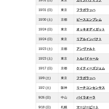
10/31 (日)
東京
カインバティック
10/31 (日)
東京
フラガラッハ
10/30 (土)
京都
ピースエンブレム
10/24 (日)
東京
オッキオディガット
10/24 (日)
東京
リアルインパクト
10/23 (土)
京都
アンヴァルト
10/23 (土)
東京
トルバドゥール
10/17 (日)
京都
ケイティーズジェム
10/9 (土)
東京
フラガラッハ
10/2 (土)
阪神
リーチコンセンサス
9/26 (日)
中山
バイラオーラ
9/18 (日)
札幌
マージービート