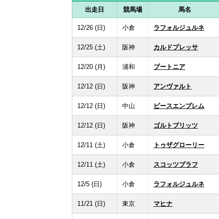
出走日
競馬場
馬名
12/26 (日)
小倉
ラフォルジュルネ
12/25 (土)
阪神
カルドブレッサ
12/20 (月)
浦和
ブートニア
12/12 (日)
阪神
アンヴァルト
12/12 (日)
中山
ピースエンブレム
12/12 (日)
阪神
ゴルトブリッツ
12/11 (土)
小倉
トゥザグローリー
12/11 (土)
小倉
スコッツブラフ
12/5 (日)
小倉
ラフォルジュルネ
11/21 (日)
東京
マヒナ