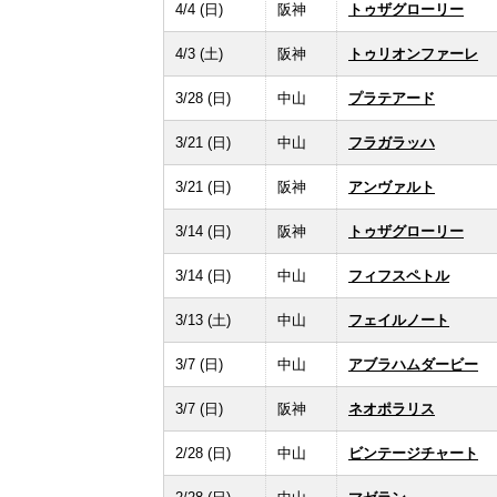
4/4 (日)
阪神
トゥザグローリー
4/3 (土)
阪神
トゥリオンファーレ
3/28 (日)
中山
プラテアード
3/21 (日)
中山
フラガラッハ
3/21 (日)
阪神
アンヴァルト
3/14 (日)
阪神
トゥザグローリー
3/14 (日)
中山
フィフスペトル
3/13 (土)
中山
フェイルノート
3/7 (日)
中山
アブラハムダービー
3/7 (日)
阪神
ネオポラリス
2/28 (日)
中山
ビンテージチャート