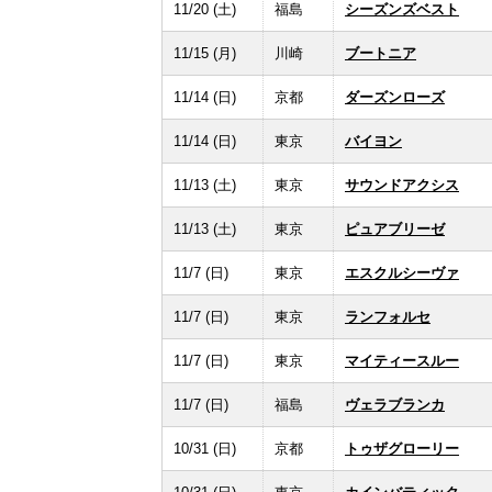
11/20 (土)
福島
シーズンズベスト
11/15 (月)
川崎
ブートニア
11/14 (日)
京都
ダーズンローズ
11/14 (日)
東京
バイヨン
11/13 (土)
東京
サウンドアクシス
11/13 (土)
東京
ピュアブリーゼ
11/7 (日)
東京
エスクルシーヴァ
11/7 (日)
東京
ランフォルセ
11/7 (日)
東京
マイティースルー
11/7 (日)
福島
ヴェラブランカ
10/31 (日)
京都
トゥザグローリー