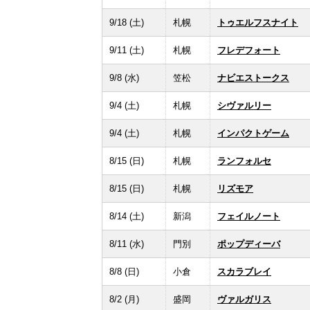
9/18 (土)
札幌
トゥエルフスナイト
9/11 (土)
札幌
フレデフォート
9/8 (水)
笠松
ナビエストークス
9/4 (土)
札幌
シヴァルリー
9/4 (土)
札幌
インパクトゲーム
8/15 (日)
札幌
ランフォルセ
8/15 (日)
札幌
リズモア
8/14 (土)
新潟
フェイルノート
8/11 (水)
門別
ポップディーバ
8/8 (日)
小倉
スカラブレイ
8/2 (月)
盛岡
ヴァルガリス