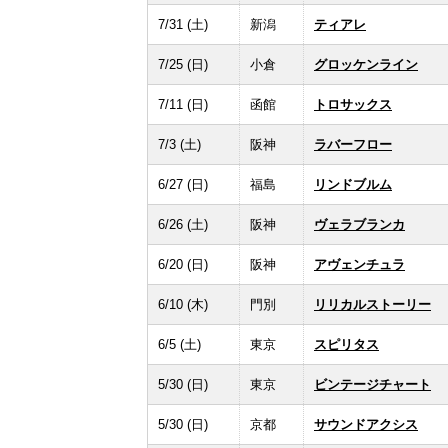
7/31 (土)
新潟
ティアレ
7/25 (日)
小倉
グロッケンライン
7/11 (日)
函館
トロサックス
7/3 (土)
阪神
ラバーフロー
6/27 (日)
福島
リンドブルム
6/26 (土)
阪神
ヴェラブランカ
6/20 (日)
阪神
アヴェンチュラ
6/10 (木)
門別
リリカルストーリー
6/5 (土)
東京
スピリタス
5/30 (日)
東京
ビンテージチャート
5/30 (日)
京都
サウンドアクシス