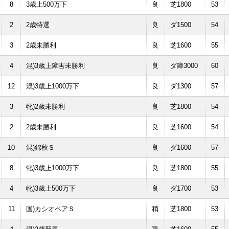
8
3歳上500万下
良
芝1800
53
2
2歳特選
良
ダ1500
54
3
2歳未勝利
良
芝1600
55
4
混)3歳上障害未勝利
良
ダ障3000
60
12
混)3歳上1000万下
良
ダ1300
57
3
牝)2歳未勝利
良
芝1800
54
2
2歳未勝利
良
芝1600
54
10
混)錦秋Ｓ
良
ダ1600
57
8
牝)3歳上1000万下
良
芝1800
55
4
牝)3歳上500万下
良
ダ1700
53
11
国)カシオペアＳ
稍
芝1800
53