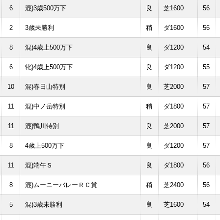
6
混)3歳500万下
良
芝1600
56
2
3歳未勝利
稍
ダ1600
56
8
混)4歳上500万下
良
ダ1200
54
6
牝)4歳上500万下
良
ダ1200
55
10
混)春日山特別
良
芝2000
57
11
混)中ノ岳特別
稍
ダ1800
57
11
混)鴨川特別
良
芝2000
57
8
4歳上500万下
良
ダ1200
57
11
混)端午Ｓ
良
ダ1800
56
8
混)ムーニーバレーＲＣ賞
稍
芝2400
56
5
混)3歳未勝利
良
芝1600
54