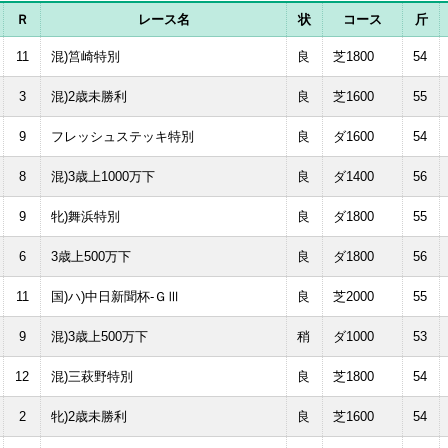
Ｒ
レース名
状
コース
斤
11
混)筥崎特別
良
芝1800
54
3
混)2歳未勝利
良
芝1600
55
9
フレッシュステッキ特別
良
ダ1600
54
8
混)3歳上1000万下
良
ダ1400
56
9
牝)舞浜特別
良
ダ1800
55
6
3歳上500万下
良
ダ1800
56
11
国)ハ)中日新聞杯-ＧⅢ
良
芝2000
55
9
混)3歳上500万下
稍
ダ1000
53
12
混)三萩野特別
良
芝1800
54
2
牝)2歳未勝利
良
芝1600
54