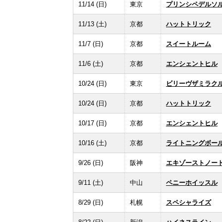
11/14 (日)
東京
プリンシペデルソ
11/13 (土)
京都
ハットトリック
11/7 (日)
京都
スイートルーム
11/6 (土)
京都
エンシェントヒル
10/24 (日)
東京
ビリーヴザミラク
10/24 (日)
京都
ハットトリック
10/17 (日)
京都
エンシェントヒル
10/16 (土)
京都
ライトニングボー
9/26 (日)
阪神
エキゾーストノー
9/11 (土)
中山
ペニーホイッスル
8/29 (日)
札幌
スペシャライズ