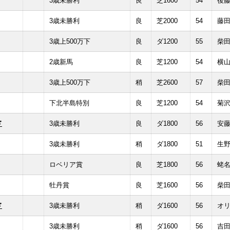
3歳未勝利
良
芝1600
54
後
3歳未勝利
良
芝2000
54
藤
3歳上500万下
良
ダ1200
55
柴
2歳新馬
良
芝1200
54
横
3歳上500万下
稍
芝2600
57
柴
下北半島特別
良
芝1200
54
菊
ド
3歳未勝利
良
ダ1800
56
安
3歳未勝利
稍
ダ1800
51
生
ロベリア賞
良
芝1800
56
蛯
牡丹賞
良
芝1600
56
柴
ド
3歳未勝利
稍
ダ1600
56
オ
3歳未勝利
稍
ダ1600
56
吉