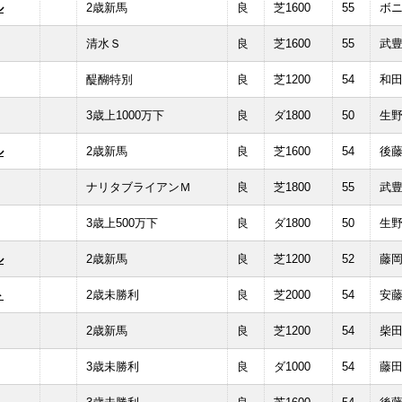
ル
2歳新馬
良
芝1600
55
ボ
清水Ｓ
良
芝1600
55
武
醍醐特別
良
芝1200
54
和
3歳上1000万下
良
ダ1800
50
生
ル
2歳新馬
良
芝1600
54
後
ナリタブライアンＭ
良
芝1800
55
武
3歳上500万下
良
ダ1800
50
生
ル
2歳新馬
良
芝1200
52
藤
ト
2歳未勝利
良
芝2000
54
安
2歳新馬
良
芝1200
54
柴
3歳未勝利
良
ダ1000
54
藤