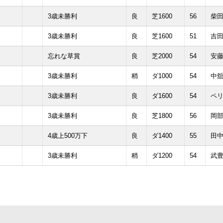
3歳未勝利
良
芝1600
56
柴
3歳未勝利
良
芝1600
51
吉
忘れな草賞
良
芝2000
54
安
3歳未勝利
稍
ダ1000
54
中
3歳未勝利
良
ダ1600
54
ペ
3歳未勝利
良
芝1800
56
岡
4歳上500万下
良
ダ1400
55
田
3歳未勝利
稍
ダ1200
54
武