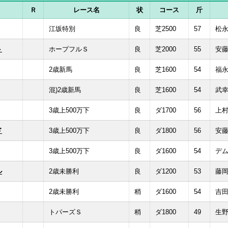
Ｒ
レース名
状
コース
斤
江坂特別
良
芝2500
57
松
ト
ホープフルＳ
良
芝2000
55
安
2歳新馬
良
芝1600
54
福
混)2歳新馬
良
芝1600
54
武
3歳上500万下
良
ダ1700
56
上
ド
3歳上500万下
良
ダ1800
56
安
3歳上500万下
良
ダ1600
54
デ
ル
2歳未勝利
良
ダ1200
53
藤
2歳未勝利
稍
ダ1600
54
吉
トパーズＳ
稍
ダ1800
49
生