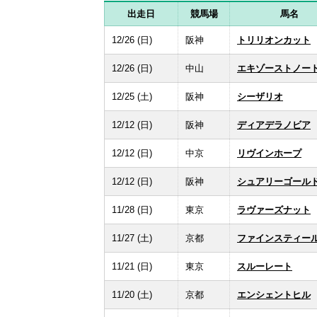
出走日
競馬場
馬名
12/26 (日)
阪神
トリリオンカット
12/26 (日)
中山
エキゾーストノー
12/25 (土)
阪神
シーザリオ
12/12 (日)
阪神
ディアデラノビア
12/12 (日)
中京
リヴインホープ
12/12 (日)
阪神
シュアリーゴール
11/28 (日)
東京
ラヴァーズナット
11/27 (土)
京都
ファインスティー
11/21 (日)
東京
スルーレート
11/20 (土)
京都
エンシェントヒル