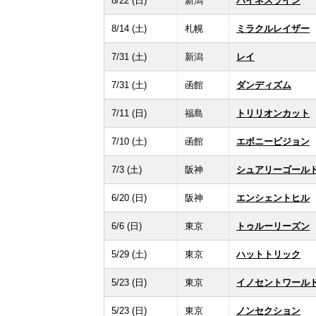
8/22 (日)
新潟
ハイネスライン
8/14 (土)
札幌
ミラクルレイザー
7/31 (土)
新潟
レイ
7/31 (土)
函館
ダンディズム
7/11 (日)
福島
トリリオンカット
7/10 (土)
函館
エボニービジョン
7/3 (土)
阪神
シュアリーゴール
6/20 (日)
阪神
エンシェントヒル
6/6 (日)
東京
トゥルーリーズン
5/29 (土)
東京
ハットトリック
5/23 (日)
東京
イノセントワール
5/23 (日)
東京
ノンセクション