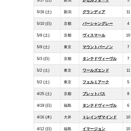
5/17 (日)
新潟
レゼルフォート
5
5/16 (土)
新潟
グランディア
11
5/10 (日)
京都
パーシャングレー
4
5/9 (土)
京都
ヴィスマール
10
5/9 (土)
東京
マウントバーノン
7
5/3 (日)
京都
タンテドヴィーヴル
7
5/2 (土)
東京
ワールズエンド
11
5/2 (土)
東京
フェルミアーク
5
4/25 (土)
京都
ブレットパス
8
4/19 (日)
福島
タンテドヴィーヴル
6
4/16 (木)
大井
トレインザマインド
10
4/12 (日)
福島
イマージョン
10