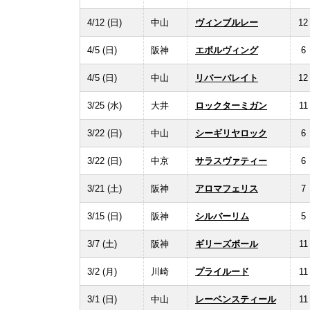
4/12 (日)
中山
ヴィンブルレー
12
4/5 (日)
阪神
エボルヴィング
6
4/5 (日)
中山
リバーバレイト
12
3/25 (水)
大井
ロックターミガン
11
3/22 (日)
中山
シーギリヤロック
6
3/22 (日)
中京
サラスヴァティー
6
3/21 (土)
阪神
アロマフェリス
7
3/15 (日)
阪神
シルバーリム
5
3/7 (土)
阪神
ギリーズボール
11
3/2 (月)
川崎
プライルード
11
3/1 (日)
中山
レーベンスティール
11