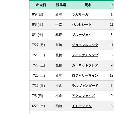
出走日
競馬場
馬名
Ｒ
8/9 (日)
新潟
ラガリーガ
1
8/8 (土)
中京
バルセシート
11
8/1 (土)
札幌
ブルージェイ
5
7/27 (月)
川崎
ジョイフルロック
11
7/26 (日)
札幌
デイトナチャンプ
8
7/25 (土)
札幌
ガーネットフレア
9
7/25 (土)
新潟
ロジャリーマイン
12
7/12 (日)
小倉
ラルヴァンダード
3
7/5 (日)
小倉
アクロフェイズ
9
6/20 (土)
函館
イモージェン
5