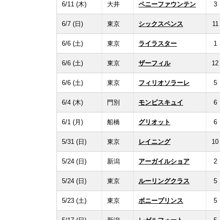
6/11 (木)
大井
ペニーファウンテン
3
6/7 (日)
東京
シックスペンス
11
6/6 (土)
東京
ライラスター
1
6/6 (土)
東京
ザーフィル
12
6/6 (土)
東京
フィリオソラーレ
5
6/4 (木)
門別
モンビスキュイ
6
6/1 (月)
船橋
グリオット
6
5/31 (日)
東京
レイニング
10
5/24 (日)
新潟
アーガイルショア
2
5/24 (日)
東京
ルーリングクラス
5
5/23 (土)
東京
ボニープリンス
5