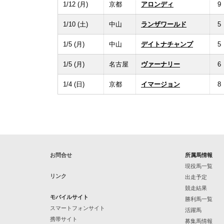
1/12 (月)
京都
アロンディ
9
1/10 (土)
中山
ランザワールド
5
1/5 (月)
中山
デイトナチャンプ
5
1/5 (月)
名古屋
ヴァーナリー
6
1/4 (日)
京都
イマージョン
8
お問合せ
所属馬情報
現役馬一覧
リンク
出走予定
競走結果
モバイルサイト
勝利馬一覧
スマートフォンサイト
活躍馬
携帯サイト
募集馬情報