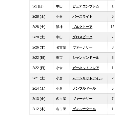
3/1 (日)
中山
ピュアエンブレム
1
2/28 (土)
小倉
バースライト
9
2/28 (土)
阪神
ブルクトーア
12
2/28 (土)
中山
グロスビーク
7
2/26 (木)
名古屋
ヴァーナリー
8
2/22 (日)
東京
シャンソンドール
6
2/22 (日)
小倉
ガーネットフレア
1
2/21 (土)
小倉
ムーンリットアイル
2
2/14 (土)
小倉
ノンブルドール
5
2/13 (金)
名古屋
ヴァーナリー
7
2/12 (木)
名古屋
ヴィルナタール
1