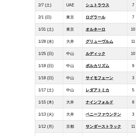
2/7 (土)
UAE
シュトラウス
7
2/1 (日)
東京
ログラール
7
1/31 (土)
東京
オルネーロ
10
1/28 (水)
大井
グリューヴルム
11
1/25 (日)
中山
ルディック
10
1/18 (日)
中山
ポルカリズム
9
1/18 (日)
中山
サイモフェーン
3
1/17 (土)
中山
レダアトミカ
5
1/15 (木)
大井
ナインフォルド
8
1/13 (火)
大井
ペニーファウンテン
3
1/12 (月)
京都
サンダーストラック
11