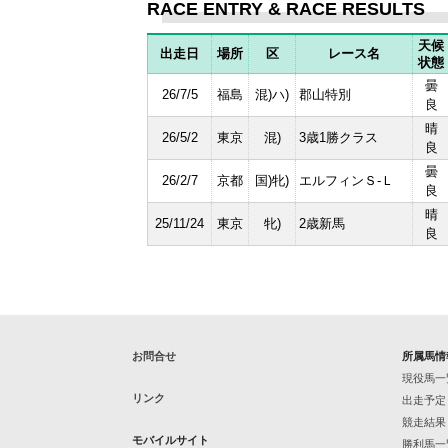
RACE ENTRY & RACE RESULTS
天候
出走日
場所
区
レース名
状態
曇
26/7/5
福島
混)ハ)
郡山特別
良
晴
26/5/2
東京
混)
3歳1勝クラス
良
曇
26/2/7
京都
国)牝)
エルフィンＳ-Ｌ
良
晴
25/11/24
東京
牝)
2歳新馬
良
お問合せ
所属馬情
現役馬一
リンク
出走予定
競走結果
モバイルサイト
勝利馬一