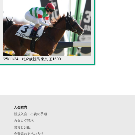
'25/11/24 牝)2歳新馬 東京 芝1600
入会案内
新規入会・出資の手順
カタログ請求
出資と分配
会費等お支払い方法