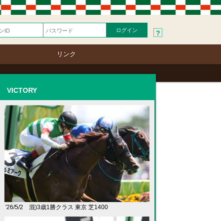
?
リンク
VICTORY
'26/5/2 混)3歳1勝クラス 東京 芝1400