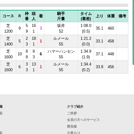
枠
頭
騎手
タイム
コース
Ｒ
着
上り
体重
備考
番
人
斤量
(着差)
芝
5
16
坂井
1:08.0
9
3
35.1
460
1200
9
1
52
(0.5)
芝
2
18
ルメール
1:21.2
5
1
33.1
458
1400
3
1
55
(0.0)
芝
8
9
ハマーハンセン
1:34.9
10
6
37.1
448
1600
8
3
55
(1.9)
芝
3
13
ルメール
1:34.4
6
1
33.8
456
1600
3
1
55
(0.2)
報
クラブ紹介
覧
ご挨拶
会員の方へのサービス
勝負服
覧
企業ロゴ