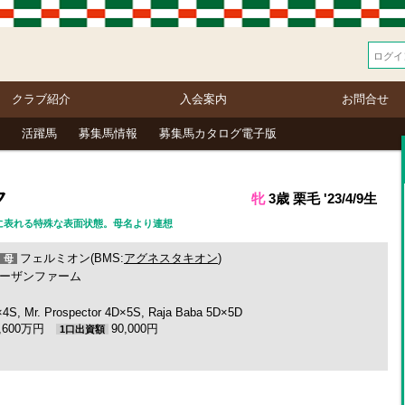
クラブ紹介
入会案内
お問合せ
活躍馬
募集馬情報
募集馬カタログ電子版
ク
牝
3歳 栗毛 '23/4/9生
表面に表れる特殊な表面状態。母名より連想
フェルミオン(BMS:
アグネスタキオン
)
母
ーザンファーム
. Prospector 4D×5S, Raja Baba 5D×5D
3,600万円
90,000円
1口出資額