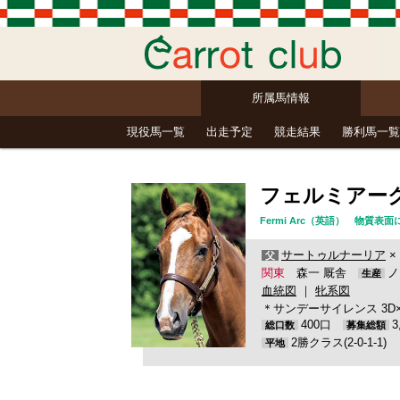
所属馬情報
現役馬一覧
出走予定
競走結果
勝利馬一覧
フェルミアー
Fermi Arc（英語） 物質
サートゥルナーリア
×
父
関東
森一 厩舎
ノ
生産
血統図
｜
牝系図
＊サンデーサイレンス 3D×4S, Mr
400口
総口数
募集総額
2勝クラス(2-0-1-1)
平地