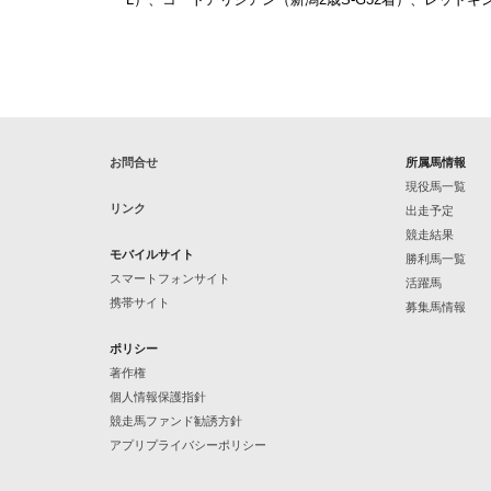
お問合せ
所属馬情報
現役馬一覧
リンク
出走予定
競走結果
モバイルサイト
勝利馬一覧
スマートフォンサイト
活躍馬
携帯サイト
募集馬情報
ポリシー
著作権
個人情報保護指針
競走馬ファンド勧誘方針
アプリプライバシーポリシー