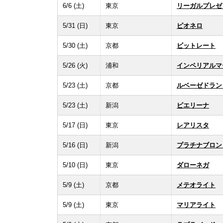
6/6 (土)
東京
リーガルプレゼ
5/31 (日)
東京
ピオネロ
5/30 (土)
京都
ビットレート
5/26 (火)
浦和
インペリアルマ
5/23 (土)
京都
ルベーゼドラン
5/23 (土)
新潟
ピエリーナ
5/17 (日)
東京
レアリスタ
5/16 (日)
新潟
プラチナブロン
5/10 (日)
東京
ダローネガ
5/9 (土)
京都
メテオライト
5/9 (土)
東京
マリアライト