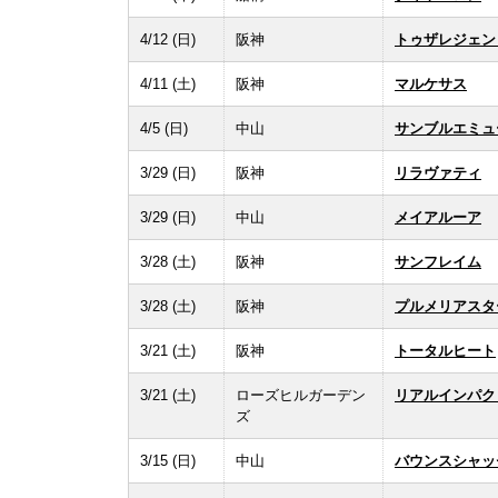
4/12 (日)
阪神
トゥザレジェン
4/11 (土)
阪神
マルケサス
4/5 (日)
中山
サンブルエミュ
3/29 (日)
阪神
リラヴァティ
3/29 (日)
中山
メイアルーア
3/28 (土)
阪神
サンフレイム
3/28 (土)
阪神
プルメリアスタ
3/21 (土)
阪神
トータルヒート
3/21 (土)
ローズヒルガーデン
リアルインパク
ズ
3/15 (日)
中山
バウンスシャッ