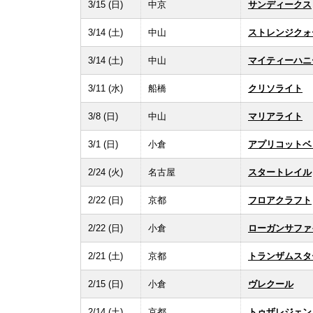
3/15 (日)
中京
サンディークス
3/14 (土)
中山
ストレンジクォ
3/14 (土)
中山
マイティーハニ
3/11 (水)
船橋
クリソライト
3/8 (日)
中山
マリアライト
3/1 (日)
小倉
アプリコットベ
2/24 (火)
名古屋
スタートレイル
2/22 (日)
京都
フロアクラフト
2/22 (日)
小倉
ローガンサファ
2/21 (土)
京都
トランザムスタ
2/15 (日)
小倉
ヴレクール
2/14 (土)
京都
トゥザレジェン