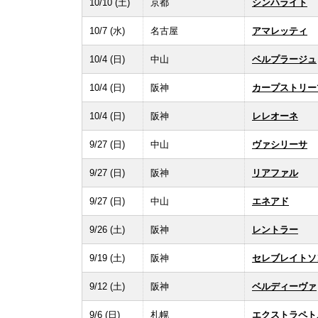
10/10 (土)
京都
シンハライト
10/7 (水)
名古屋
アマレッティ
10/4 (日)
中山
ベルプラージュ
10/4 (日)
阪神
カープストリー
10/4 (日)
阪神
レレオーネ
9/27 (日)
中山
ヴァシリーサ
9/27 (日)
阪神
リアファル
9/27 (日)
中山
エネアド
9/26 (土)
阪神
レントラー
9/19 (土)
阪神
セレブレイトソ
9/12 (土)
阪神
ベルディーヴァ
9/6 (日)
札幌
エクストラペト