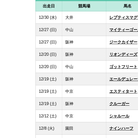
出走日
競馬場
馬名
12/30 (水)
大井
レプティスマグ
12/27 (日)
中山
マイティーゴー
12/27 (日)
阪神
ジークカイザー
12/20 (日)
阪神
リオンディーズ
12/20 (日)
中山
ゴットフリート
12/19 (土)
阪神
エールデュレー
12/19 (土)
中京
エスティタート
12/19 (土)
阪神
クルーガー
12/12 (土)
中京
シャルール
12/8 (火)
園田
ナインハーフ