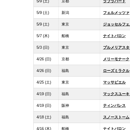
5/9 (土)
京都
ラブラバード
5/9 (土)
新潟
フェルメッツァ
5/9 (土)
東京
ジョッセルフェ
5/7 (木)
船橋
ナイトバロン
5/3 (日)
東京
プルメリアスタ
4/26 (日)
京都
メリーモナーク
4/26 (日)
福島
ローズミラクル
4/25 (土)
東京
マッサビエル
4/19 (日)
福島
マックスユーキ
4/19 (日)
阪神
ティンバレス
4/18 (土)
福島
スノーストーム
4/16 (木)
船橋
ナイトバロン