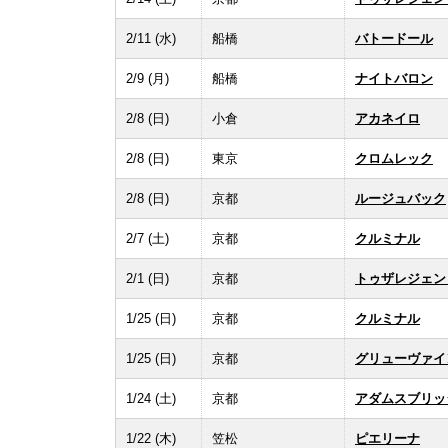
2/11 (水)
船橋
バトードール
2/9 (月)
船橋
ナイトバロン
2/8 (日)
小倉
アカネイロ
2/8 (日)
東京
クロムレック
2/8 (日)
京都
ルージュバック
2/7 (土)
京都
クルミナル
2/1 (日)
京都
トゥザレジェン
1/25 (日)
京都
クルミナル
1/25 (日)
京都
グリューヴァイ
1/24 (土)
京都
アダムスブリッ
1/22 (木)
笠松
ピエリーナ