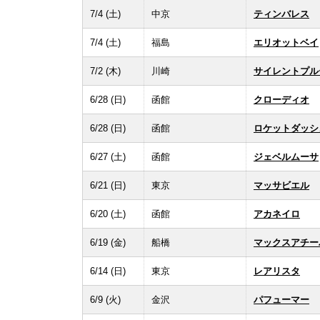
7/4 (土)
中京
ティンバレス
7/4 (土)
福島
エリオットベイ
7/2 (木)
川崎
サイレントプル
6/28 (日)
函館
クローディオ
6/28 (日)
函館
ロケットダッシ
6/27 (土)
函館
ジェベルムーサ
6/21 (日)
東京
マッサビエル
6/20 (土)
函館
アカネイロ
6/19 (金)
船橋
マックスアチー
6/14 (日)
東京
レアリスタ
6/9 (火)
金沢
パフューマー