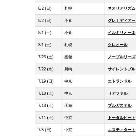
8/2 (日)
札幌
ネオリアリズム
8/2 (日)
小倉
グレナディアー
8/1 (土)
小倉
イルミリオーネ
8/1 (土)
札幌
クレオール
7/25 (土)
函館
ノーブルリーズ
7/22 (水)
川崎
サイレントプル
7/19 (日)
中京
エトランドル
7/18 (土)
中京
リアファル
7/18 (土)
函館
プルガステル
7/11 (土)
中京
トータルヒート
7/5 (日)
中京
エスティタート