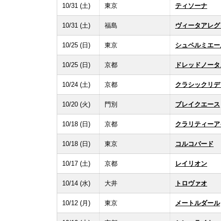
10/31 (土)
東京
ティソーナ
10/31 (土)
福島
ヴィータアレグ
10/25 (日)
東京
シュペルミエー
10/25 (日)
京都
ドレッドノータ
10/24 (土)
京都
クラシックリデ
10/20 (火)
門別
ブレイクエース
10/18 (日)
京都
クラリティーア
10/18 (日)
東京
コルコバード
10/17 (土)
京都
レイリオン
10/14 (水)
大井
トロヴァオ
10/12 (月)
東京
メートルダール