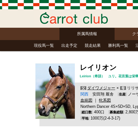
所属馬情報
ク
現役馬一覧
出走予定
競走結果
勝利馬一覧
レイリオン
Leirion（希語） ユリ。花言葉は
ダイワメジャー
×
リリサ
父
母
関西
安田翔 厩舎
ノー
生産
血統図
｜
牝系図
Northern Dancer 4S×5D×5D, Ly
400口
2,80
総口数
募集総額
1000万(2-4-3-17)
平地