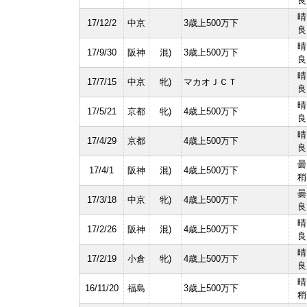
良
晴
17/12/2
中京
3歳上500万下
良
晴
17/9/30
阪神
混)
3歳上500万下
良
晴
17/7/15
中京
牝)
マカオＪＣＴ
良
晴
17/5/21
京都
牝)
4歳上500万下
良
晴
17/4/29
京都
4歳上500万下
良
曇
17/4/1
阪神
混)
4歳上500万下
稍
曇
17/3/18
中京
牝)
4歳上500万下
良
晴
17/2/26
阪神
混)
4歳上500万下
良
晴
17/2/19
小倉
牝)
4歳上500万下
良
晴
16/11/20
福島
3歳上500万下
稍