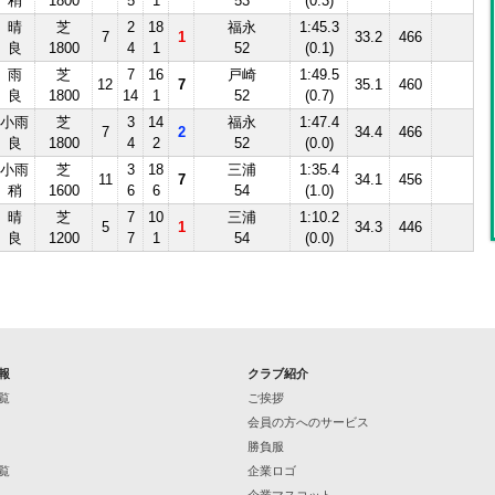
稍
1800
5
1
53
(0.3)
晴
芝
2
18
福永
1:45.3
7
1
33.2
466
良
1800
4
1
52
(0.1)
雨
芝
7
16
戸崎
1:49.5
12
7
35.1
460
良
1800
14
1
52
(0.7)
小雨
芝
3
14
福永
1:47.4
7
2
34.4
466
良
1800
4
2
52
(0.0)
小雨
芝
3
18
三浦
1:35.4
11
7
34.1
456
稍
1600
6
6
54
(1.0)
晴
芝
7
10
三浦
1:10.2
5
1
34.3
446
良
1200
7
1
54
(0.0)
報
クラブ紹介
覧
ご挨拶
会員の方へのサービス
勝負服
覧
企業ロゴ