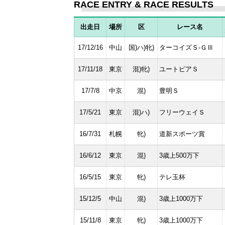
RACE ENTRY & RACE RESULTS
出走日
場所
区
レース名
17/12/16
中山
国)ハ)牝)
ターコイズＳ-ＧⅢ
17/11/18
東京
混)牝)
ユートピアＳ
17/7/8
中京
混)
豊明Ｓ
17/5/21
東京
混)ハ)
フリーウェイＳ
16/7/31
札幌
牝)
道新スポーツ賞
16/6/12
東京
混)
3歳上500万下
16/5/15
東京
牝)
テレ玉杯
15/12/5
中山
混)
3歳上1000万下
15/11/8
東京
牝)
3歳上1000万下