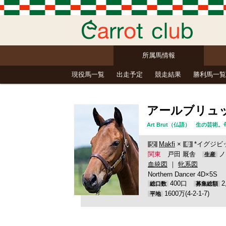
所属馬情報
現役馬一覧
出走予定
競走結果
勝利馬一覧
アールブリュ
Art Brut（仏語） 生の芸術
Makfi
×
*イグジビッ
父
母
関東
戸田 厩舎
ノ
生産
血統図
｜
牝系図
Northern Dancer 4D×5S
400口
総口数
募集総額
1600万(4-2-1-7)
平地