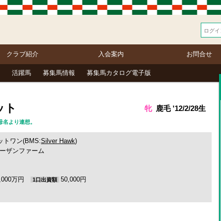
クラブ紹介
入会案内
お問合せ
活躍馬
募集馬情報
募集馬カタログ電子版
ット
牝
鹿毛 '12/2/28生
。母名より連想。
トワン(BMS:
Silver Hawk
)
ーザンファーム
2,000万円
50,000円
1口出資額