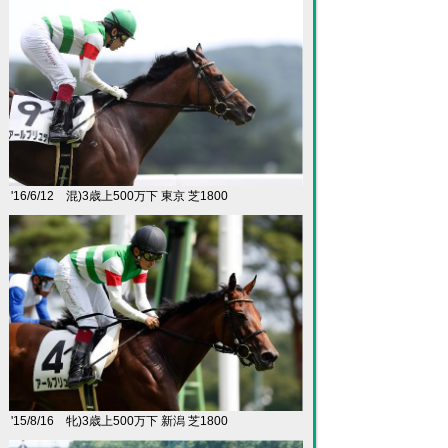
'16/6/12 混)3歳上500万下 東京 芝1800
'15/8/16 牝)3歳上500万下 新潟 芝1800