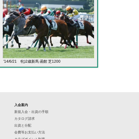
'14/6/21 牝)2歳新馬 函館 芝1200
入会案内
新規入会・出資の手順
カタログ請求
出資と分配
会費等お支払い方法