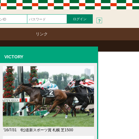
?
リンク
VICTORY
'16/7/31 牝)道新スポーツ賞 札幌 芝1500