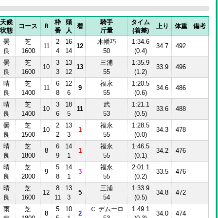
天候
枠
頭
騎手
タイム
コース
Ｒ
着
上り
体重
備考
状態
番
人
斤量
(着差)
曇
芝
2
16
木幡巧
1:34.6
11
12
34.7
492
良
1600
4
14
50
(0.4)
曇
芝
3
13
三浦
1:35.9
10
13
33.9
496
良
1600
3
12
55
(1.2)
晴
芝
6
12
福永
1:20.5
11
9
34.6
486
良
1400
8
6
55
(0.6)
晴
芝
3
18
武
1:21.1
10
11
33.6
488
良
1400
6
5
53
(0.5)
曇
芝
2
13
福永
1:28.5
10
1
34.3
478
良
1500
2
3
55
(0.0)
晴
芝
6
14
福永
1:46.5
8
1
34.2
476
良
1800
9
1
55
(0.1)
晴
芝
5
14
福永
2:01.1
9
3
33.5
476
良
2000
8
1
55
(0.2)
晴
芝
8
13
三浦
1:33.9
12
5
34.8
472
良
1600
11
3
54
(0.5)
雨
芝
5
10
Ｃ.デムーロ
1:49.1
8
2
34.0
474