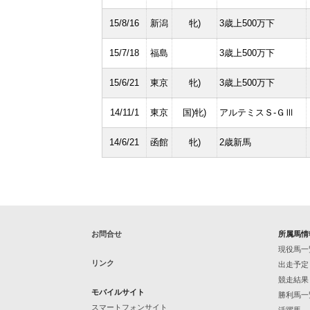
15/8/16
新潟
牝)
3歳上500万下
15/7/18
福島
3歳上500万下
15/6/21
東京
牝)
3歳上500万下
14/11/1
東京
国)牝)
アルテミスＳ-ＧⅢ
14/6/21
函館
牝)
2歳新馬
お問合せ
所属馬情
現役馬一
リンク
出走予定
競走結果
モバイルサイト
勝利馬一
スマートフォンサイト