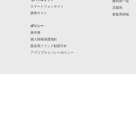
勝利馬一覧
スマートフォンサイト
活躍馬
携帯サイト
募集馬情報
ポリシー
著作権
個人情報保護指針
競走馬ファンド勧誘方針
アプリプライバシーポリシー