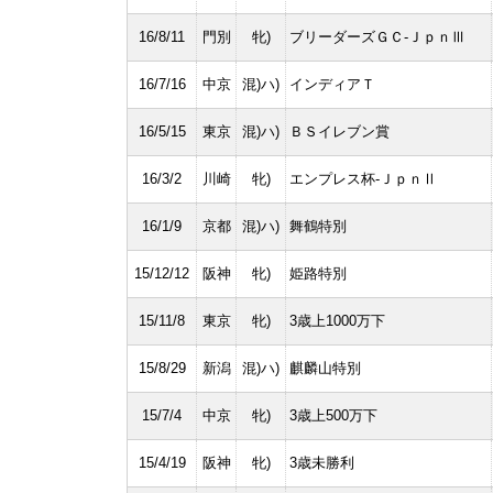
16/8/11
門別
牝)
ブリーダーズＧＣ-ＪｐｎⅢ
16/7/16
中京
混)ハ)
インディアＴ
16/5/15
東京
混)ハ)
ＢＳイレブン賞
16/3/2
川崎
牝)
エンプレス杯-ＪｐｎⅡ
16/1/9
京都
混)ハ)
舞鶴特別
15/12/12
阪神
牝)
姫路特別
15/11/8
東京
牝)
3歳上1000万下
15/8/29
新潟
混)ハ)
麒麟山特別
15/7/4
中京
牝)
3歳上500万下
15/4/19
阪神
牝)
3歳未勝利