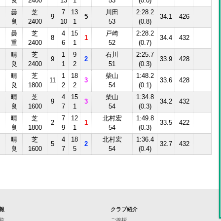
良
2400
13
1
53
(0.0)
曇
芝
7
13
川田
2:28.2
9
5
34.1
426
良
2400
10
1
53
(0.8)
曇
芝
4
15
戸崎
2:28.2
8
1
34.4
432
重
2400
6
1
52
(0.7)
晴
芝
1
9
石川
2:25.7
9
2
33.9
428
良
2400
1
2
51
(0.3)
晴
芝
1
18
柴山
1:48.2
11
3
33.6
428
良
1800
2
2
54
(0.1)
晴
芝
4
15
柴山
1:34.8
9
3
34.2
432
良
1600
7
1
54
(0.3)
晴
芝
7
12
北村宏
1:49.8
2
1
33.5
422
良
1800
9
1
54
(0.3)
晴
芝
4
18
北村宏
1:36.4
5
2
32.7
432
良
1600
7
5
54
(0.4)
報
クラブ紹介
覧
ご挨拶