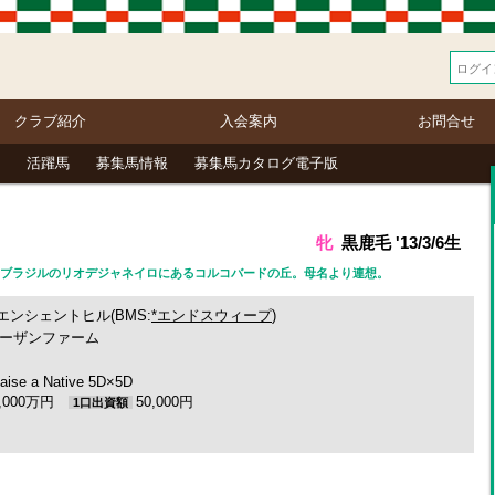
クラブ紹介
入会案内
お問合せ
活躍馬
募集馬情報
募集馬カタログ電子版
牝
黒鹿毛 '13/3/6生
語） ブラジルのリオデジャネイロにあるコルコバードの丘。母名より連想。
エンシェントヒル(BMS:
*エンドスウィープ
)
ーザンファーム
aise a Native 5D×5D
2,000万円
50,000円
1口出資額