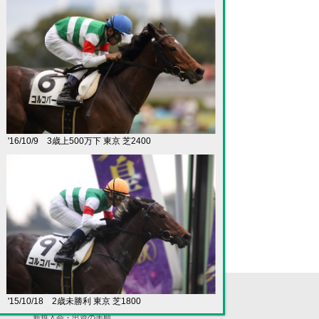
'16/10/9 3歳上500万下 東京 芝2400
'15/10/18 2歳未勝利 東京 芝1800
入会案内
新規入会・出資の手順