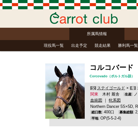
所属馬情報
現役馬一覧
出走予定
競走結果
勝利馬一覧
コルコバード
Corcovado（ポルトガル
ステイゴールド
×
父
母
関東
木村 厩舎
ノ
生産
血統図
｜
牝系図
Northern Dancer 5S×5D, R
400口
総口数
募集総額
OP(5-5-2-4)
平地