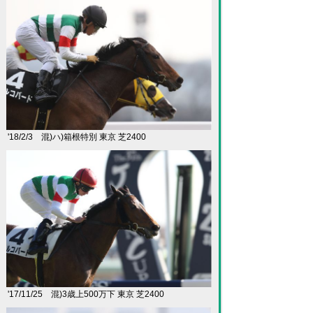
'18/2/3 混)ハ)箱根特別 東京 芝2400
'17/11/25 混)3歳上500万下 東京 芝2400