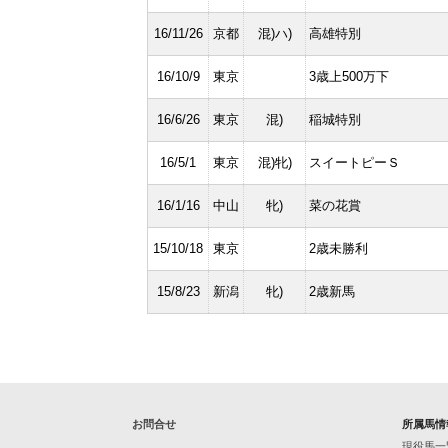
16/11/26
京都
混)ハ)
高雄特別
16/10/9
東京
3歳上500万下
16/6/26
東京
混)
稲城特別
16/5/1
東京
混)牝)
スイートピーＳ
16/1/16
中山
牝)
菜の花賞
15/10/18
東京
2歳未勝利
15/8/23
新潟
牝)
2歳新馬
お問合せ
所属馬情
現役馬一