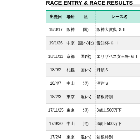
RACE ENTRY & RACE RESULTS
出走日
場所
区
レース名
19/3/17
阪神
国)
阪神大賞典-ＧⅡ
19/1/26
中京
国)ハ)牝)
愛知杯-ＧⅢ
18/11/11
京都
国)牝)
エリザベス女王杯-ＧⅠ
18/9/2
札幌
国)ハ)
丹頂Ｓ
18/4/7
中山
混)
湾岸Ｓ
18/2/3
東京
混)ハ)
箱根特別
17/11/25
東京
混)
3歳上500万下
17/9/30
中山
混)
3歳上500万下
17/2/4
東京
混)ハ)
箱根特別