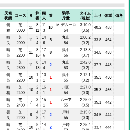
天候
枠
頭
騎手
タイム
コース
Ｒ
着
上り
体重
備考
状態
番
人
斤量
(着差)
曇
芝
8
11
Ｍ.デムーロ
3:10.0
11
10
40.2
458
稍
3000
11
3
54
(3.5)
晴
芝
3
14
丸山
2:00.2
11
5
33.8
464
良
2000
4
6
54
(0.2)
晴
芝
8
17
浜中
2:13.8
11
8
34.5
458
良
2200
16
6
56
(0.7)
晴
芝
8
14
丸山
2:42.8
11
2
37.7
448
良
2600
13
4
53
(0.2)
曇
芝
1
10
浜中
2:12.1
10
1
35.3
450
良
2200
1
1
55
(0.2)
晴
芝
2
16
川田
2:27.0
10
1
35.3
456
稍
2400
4
1
54
(0.0)
晴
芝
3
15
ムーア
2:25.0
7
1
35.1
442
良
2400
4
1
55
(0.5)
曇
芝
4
17
戸崎
2:15.6
6
2
34.5
444
良
2200
8
1
55
(0.3)
晴
芝
8
14
戸崎
2:25.4
10
2
33.7
444