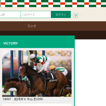
?
リンク
VICTORY
'18/4/7 混)湾岸Ｓ 中山 芝2200