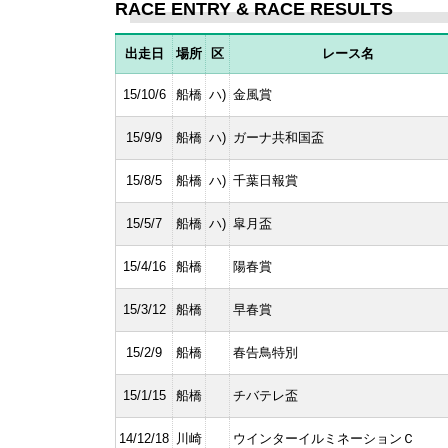
RACE ENTRY & RACE RESULTS
出走日
場所
区
レース名
15/10/6
船橋
ハ)
金風賞
15/9/9
船橋
ハ)
ガーナ共和国盃
15/8/5
船橋
ハ)
千葉日報賞
15/5/7
船橋
ハ)
皐月盃
15/4/16
船橋
陽春賞
15/3/12
船橋
早春賞
15/2/9
船橋
春告鳥特別
15/1/15
船橋
チバテレ盃
14/12/18
川崎
ウインターイルミネーションＣ