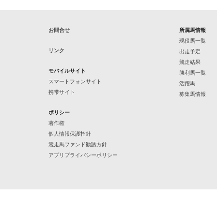
お問合せ
所属馬情報
現役馬一覧
リンク
出走予定
競走結果
モバイルサイト
勝利馬一覧
スマートフォンサイト
活躍馬
携帯サイト
募集馬情報
ポリシー
著作権
個人情報保護指針
競走馬ファンド勧誘方針
アプリプライバシーポリシー