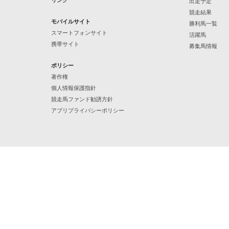
リンク
出走予定
競走結果
モバイルサイト
勝利馬一覧
スマートフォンサイト
活躍馬
携帯サイト
募集馬情報
ポリシー
著作権
個人情報保護指針
競走馬ファンド勧誘方針
アプリプライバシーポリシー