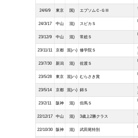
24/6/9
東京
国)
エプソムＣ-ＧⅢ
24/3/17
中山
混)
スピカＳ
23/12/9
中山
混)
常総Ｓ
23/11/11
京都
混)ハ)
修学院Ｓ
23/7/30
新潟
混)
佐渡Ｓ
23/5/28
東京
混)ハ)
むらさき賞
23/5/14
京都
混)ハ)
錦Ｓ
23/2/11
阪神
混)
但馬Ｓ
22/12/17
中山
混)
3歳上2勝クラス
22/10/30
阪神
混)
武田尾特別