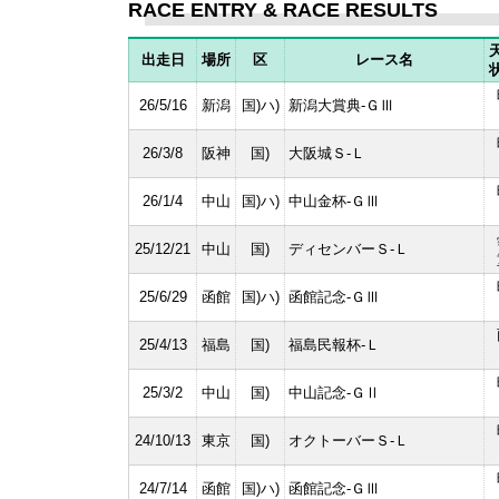
RACE ENTRY & RACE RESULTS
出走日
場所
区
レース名
26/5/16
新潟
国)ハ)
新潟大賞典-ＧⅢ
26/3/8
阪神
国)
大阪城Ｓ-Ｌ
26/1/4
中山
国)ハ)
中山金杯-ＧⅢ
25/12/21
中山
国)
ディセンバーＳ-Ｌ
25/6/29
函館
国)ハ)
函館記念-ＧⅢ
25/4/13
福島
国)
福島民報杯-Ｌ
25/3/2
中山
国)
中山記念-ＧⅡ
24/10/13
東京
国)
オクトーバーＳ-Ｌ
24/7/14
函館
国)ハ)
函館記念-ＧⅢ