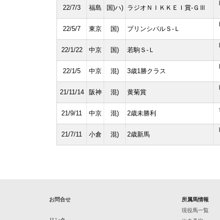
22/7/3
福島
国)ハ)
ラジオＮＩＫＫＥＩ賞-ＧⅢ
22/5/7
東京
国)
プリンシパルＳ-Ｌ
22/1/22
中京
国)
若駒Ｓ-Ｌ
22/1/5
中京
混)
3歳1勝クラス
21/11/14
阪神
混)
黄菊賞
21/9/11
中京
混)
2歳未勝利
21/7/11
小倉
混)
2歳新馬
お問合せ
所属馬情報
現役馬一覧