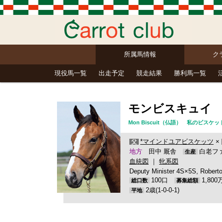
所属馬情報
ク
現役馬一覧
出走予定
競走結果
勝利馬一覧
モンビスキュイ
Mon Biscuit（仏語） 私のビス
*マインドユアビスケッツ
×
父
地方
田中 厩舎
白老フ
生産
血統図
｜
牝系図
Deputy Minister 4S×5S, Robert
100口
1,80
総口数
募集総額
2歳(1-0-0-1)
平地