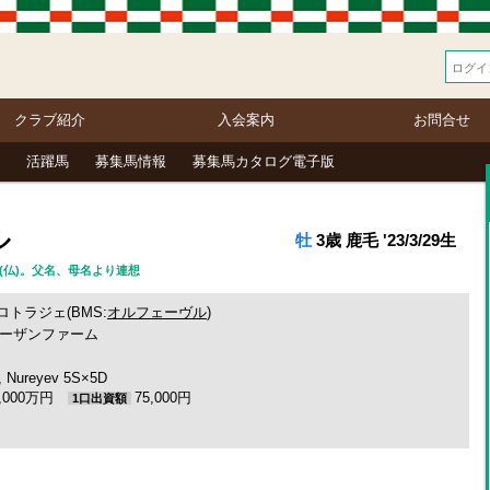
クラブ紹介
入会案内
お問合せ
活躍馬
募集馬情報
募集馬カタログ電子版
ル
牡
3歳 鹿毛 '23/3/29生
金比(仏)。父名、母名より連想
ロトラジェ(BMS:
オルフェーヴル
)
ーザンファーム
, Nureyev 5S×5D
3,000万円
75,000円
1口出資額