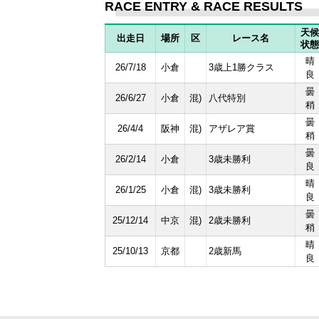
RACE ENTRY & RACE RESULTS
天候
出走日
場所
区
レース名
状態
晴
26/7/18
小倉
3歳上1勝クラス
良
曇
26/6/27
小倉
混)
八代特別
稍
曇
26/4/4
阪神
混)
アザレア賞
稍
曇
26/2/14
小倉
3歳未勝利
良
晴
26/1/25
小倉
混)
3歳未勝利
良
曇
25/12/14
中京
混)
2歳未勝利
稍
晴
25/10/13
京都
2歳新馬
良