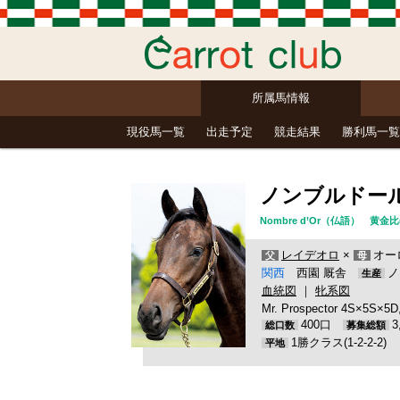
所属馬情報
現役馬一覧
出走予定
競走結果
勝利馬一覧
ノンブルドー
Nombre d’Or（仏語） 黄
レイデオロ
×
オー
父
母
関西
西園 厩舎
ノ
生産
血統図
｜
牝系図
Mr. Prospector 4S×5S×5D
400口
総口数
募集総額
1勝クラス(1-2-2-2)
平地