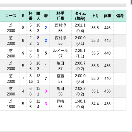
枠
頭
騎手
タイム
コース
Ｒ
着
上り
体重
備考
番
人
斤量
(着差)
芝
5
10
西村淳
2:01.1
8
2
35.8
446
2000
5
3
55
(0.4)
芝
2
8
西村淳
2:00.0
9
2
35.3
448
2000
2
3
55
(0.1)
芝
6
9
ルメール
2:28.1
9
5
35.5
440
2400
6
3
57
(1.1)
芝
3
18
亀田
2:00.7
5
1
35.6
436
2000
6
3
57
(0.2)
芝
8
18
斎藤
2:00.0
7
7
35.0
440
2000
16
1
57
(0.5)
芝
6
13
亀田
2:02.2
4
3
35.1
438
2000
8
1
56
(0.2)
芝
6
11
戸崎
1:48.1
5
3
34.4
438
1800
6
4
56
(0.4)