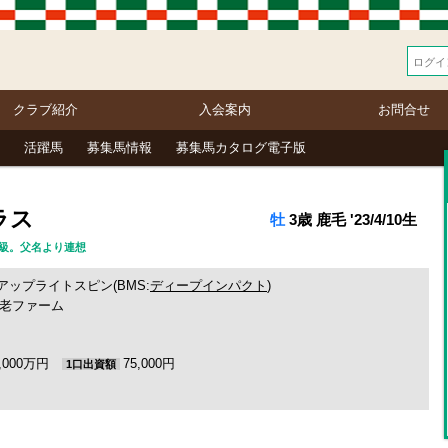
クラブ紹介
入会案内
お問合せ
活躍馬
募集馬情報
募集馬カタログ電子版
ラス
牡
3歳 鹿毛 '23/4/10生
配階級。父名より連想
アップライトスピン(BMS:
ディープインパクト
)
老ファーム
3,000万円
75,000円
1口出資額