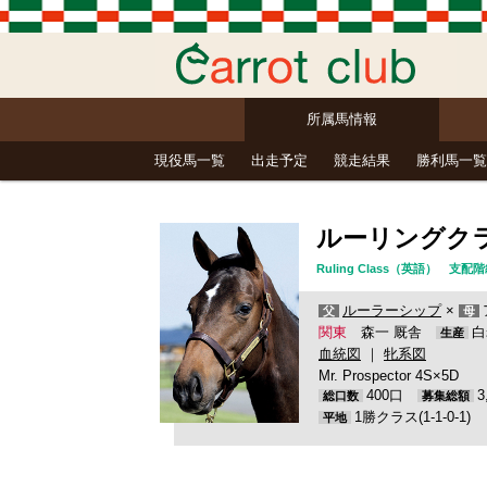
所属馬情報
現役馬一覧
出走予定
競走結果
勝利馬一覧
ルーリングク
Ruling Class（英語） 支
ルーラーシップ
×
父
母
関東
森一 厩舎
白
生産
血統図
｜
牝系図
Mr. Prospector 4S×5D
400口
総口数
募集総額
1勝クラス(1-1-0-1)
平地