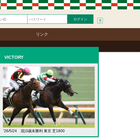
?
リンク
VICTORY
'26/5/24 混)3歳未勝利 東京 芝1800