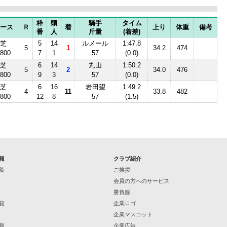
枠
頭
騎手
タイム
ース
Ｒ
着
上り
体重
備考
番
人
斤量
(着差)
芝
5
14
ルメール
1:47.8
5
1
34.2
474
800
7
1
57
(0.0)
芝
6
14
丸山
1:50.2
5
2
34.0
476
800
9
3
57
(0.0)
芝
6
16
岩田望
1:49.2
4
11
33.8
482
800
12
8
57
(1.5)
報
クラブ紹介
覧
ご挨拶
会員の方へのサービス
勝負服
覧
企業ロゴ
企業マスコット
報
企業広告