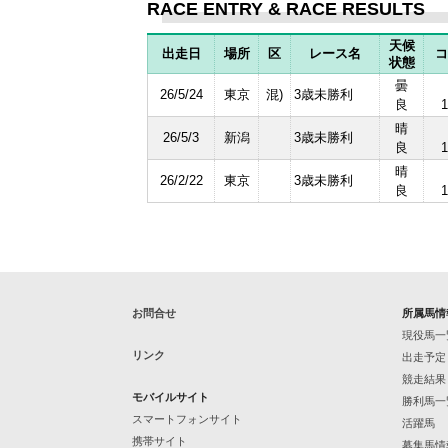
RACE ENTRY & RACE RESULTS
天候
出走日
場所
区
レース名
コ
状態
曇
26/5/24
東京
混)
3歳未勝利
良
1
晴
26/5/3
新潟
3歳未勝利
良
1
晴
26/2/22
東京
3歳未勝利
良
1
お問合せ
所属馬情
現役馬一
リンク
出走予定
競走結果
モバイルサイト
勝利馬一
スマートフォンサイト
活躍馬
携帯サイト
募集馬情