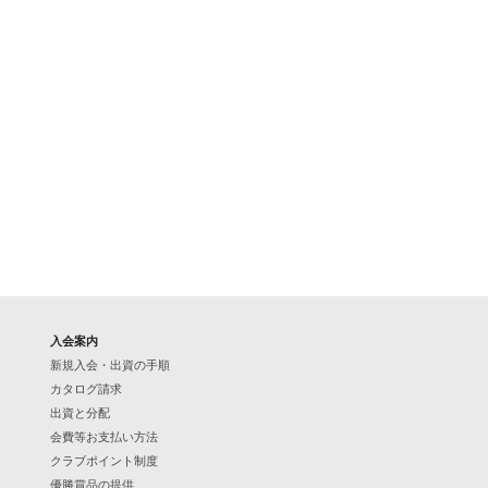
入会案内
新規入会・出資の手順
カタログ請求
出資と分配
会費等お支払い方法
クラブポイント制度
優勝賞品の提供