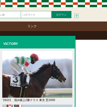
?
リンク
VICTORY
'26/2/1 混)4歳上2勝クラス 東京 芝2000