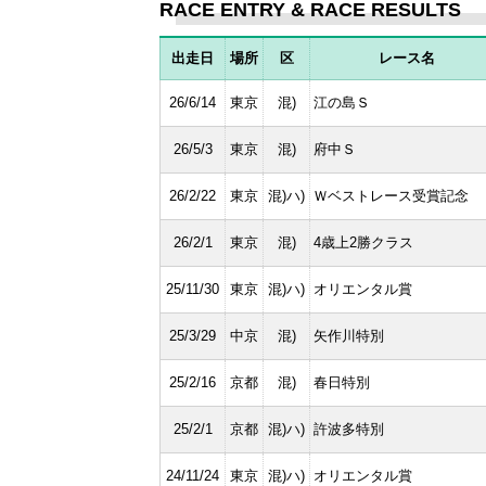
RACE ENTRY & RACE RESULTS
出走日
場所
区
レース名
26/6/14
東京
混)
江の島Ｓ
26/5/3
東京
混)
府中Ｓ
26/2/22
東京
混)ハ)
Ｗベストレース受賞記念
26/2/1
東京
混)
4歳上2勝クラス
25/11/30
東京
混)ハ)
オリエンタル賞
25/3/29
中京
混)
矢作川特別
25/2/16
京都
混)
春日特別
25/2/1
京都
混)ハ)
許波多特別
24/11/24
東京
混)ハ)
オリエンタル賞