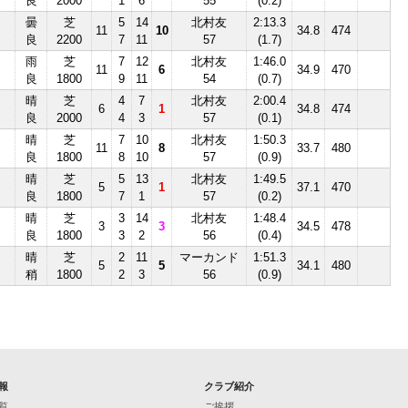
良
2000
1
6
55
(0.2)
曇
芝
5
14
北村友
2:13.3
11
10
34.8
474
良
2200
7
11
57
(1.7)
雨
芝
7
12
北村友
1:46.0
Ⅲ
11
6
34.9
470
良
1800
9
11
54
(0.7)
晴
芝
4
7
北村友
2:00.4
6
1
34.8
474
良
2000
4
3
57
(0.1)
晴
芝
7
10
北村友
1:50.3
11
8
33.7
480
良
1800
8
10
57
(0.9)
晴
芝
5
13
北村友
1:49.5
5
1
37.1
470
良
1800
7
1
57
(0.2)
晴
芝
3
14
北村友
1:48.4
3
3
34.5
478
良
1800
3
2
56
(0.4)
晴
芝
2
11
マーカンド
1:51.3
5
5
34.1
480
稍
1800
2
3
56
(0.9)
報
クラブ紹介
覧
ご挨拶