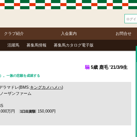
クラブ紹介
入会案内
お問合せ
活躍馬
募集馬情報
募集馬カタログ電子版
騸
5歳 鹿毛 '21/3/9生
（西）。一族の悲願を成就する
デラマドレ(BMS:
キングカメハメハ
)
ノーザンファーム
4S
6,000万円
150,000円
1口出資額
)