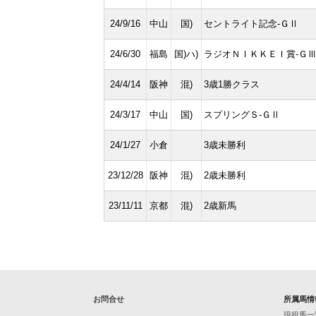
24/9/16
中山
国)
セントライト記念-ＧⅡ
24/6/30
福島
国)ハ)
ラジオＮＩＫＫＥＩ賞-Ｇ
24/4/14
阪神
混)
3歳1勝クラス
24/3/17
中山
国)
スプリングＳ-ＧⅡ
24/1/27
小倉
3歳未勝利
23/12/28
阪神
混)
2歳未勝利
23/11/11
京都
混)
2歳新馬
お問合せ
所属馬情
現役馬一