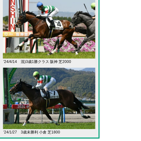
'24/4/14 混)3歳1勝クラス 阪神 芝2000
'24/1/27 3歳未勝利 小倉 芝1800