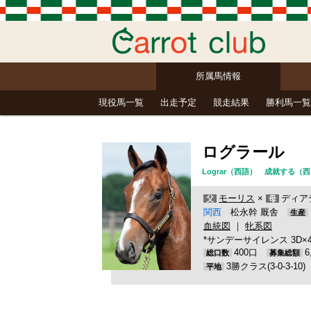
所属馬情報
現役馬一覧
出走予定
競走結果
勝利馬一覧
ログラール
Lograr（西語） 成就する
モーリス
×
ディア
父
母
関西
松永幹 厩舎
生産
血統図
｜
牝系図
*サンデーサイレンス 3D×
400口
総口数
募集総額
3勝クラス(3-0-3-10
平地