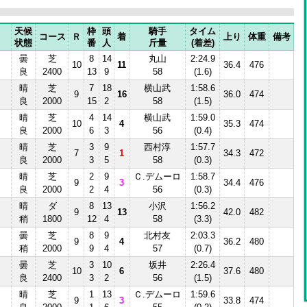
天候
枠
頭
騎手
タイム
コース
Ｒ
着
上り
体重
備考
状態
番
人
斤量
(着差)
曇
芝
8
14
丸山
2:24.9
10
11
36.4
476
良
2400
13
9
58
(1.6)
晴
芝
7
18
横山武
1:58.6
9
16
36.0
474
良
2000
15
2
58
(1.5)
晴
芝
4
14
横山武
1:59.0
10
4
35.3
474
良
2000
6
3
56
(0.4)
晴
芝
3
9
西村淳
1:57.7
7
1
34.3
472
良
2000
3
5
58
(0.3)
晴
芝
2
9
Ｃ.デムーロ
1:58.7
9
3
34.4
476
良
2000
2
4
56
(0.3)
晴
ダ
8
13
小沢
1:56.2
9
13
42.0
482
稍
1800
12
4
58
(3.3)
曇
芝
8
9
北村友
2:03.3
9
4
36.2
480
稍
2000
9
4
57
(0.7)
曇
芝
3
10
坂井
2:26.4
10
6
37.6
480
良
2400
3
2
56
(1.5)
晴
芝
1
13
Ｃ.デムーロ
1:59.6
9
3
33.8
474