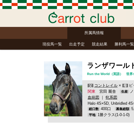
所属馬情報
現役馬一覧
出走予定
競走結果
勝利馬一覧
ランザワール
Run the World（英語）
コントレイル
×
ビ
父
母
関東
宮田 厩舎
ノ
生産
血統図
｜
牝系図
Halo 4S×5D, Unbridled 4
400口
総口数
募集総額
1勝クラス(1-0-1-0)
平地