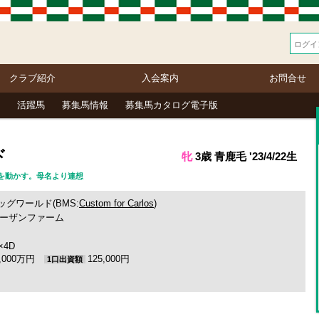
クラブ紹介
入会案内
お問合せ
活躍馬
募集馬情報
募集馬カタログ電子版
ド
牝
3歳 青鹿毛 '23/4/22生
 世界を動かす。母名より連想
ッグワールド(BMS:
Custom for Carlos
)
ーザンファーム
S×4D
5,000万円
125,000円
1口出資額