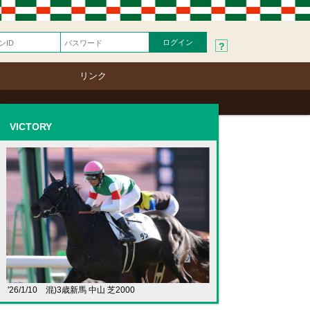
?
リンク
VICTORY
'26/1/10 混)3歳新馬 中山 芝2000