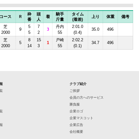
枠
頭
騎手
タイム
コース
Ｒ
着
上り
体重
備考
番
人
斤量
(着差)
芝
5
7
丹内
2:01.0
9
3
35.0
496
2000
5
2
55
(0.4)
芝
8
15
戸崎
2:02.2
5
1
34.7
496
2000
14
3
55
(0.1)
報
クラブ紹介
覧
ご挨拶
会員の方へのサービス
勝負服
覧
企業ロゴ
企業マスコット
報
企業広告
会社概要