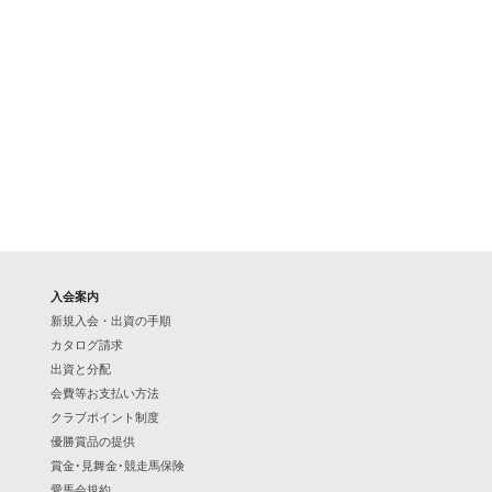
入会案内
新規入会・出資の手順
カタログ請求
出資と分配
会費等お支払い方法
クラブポイント制度
優勝賞品の提供
賞金･見舞金･競走馬保険
愛馬会規約