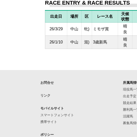
RACE ENTRY & RACE RESULTS
天候
出走日
場所
区
レース名
状態
晴
26/3/29
中山
牝)
ミモザ賞
良
晴
26/1/10
中山
混)
3歳新馬
良
お問合せ
所属馬情
現役馬一
リンク
出走予定
競走結果
モバイルサイト
勝利馬一
スマートフォンサイト
活躍馬
携帯サイト
募集馬情
ポリシー