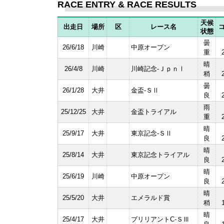
RACE ENTRY & RACE RESULTS
天候
出走日
場所
区
レース名
状態
曇
26/6/18
川崎
中原オープン
重
晴
26/4/8
川崎
川崎記念-ＪｐｎⅠ
稍
曇
26/1/28
大井
金盃-ＳⅡ
良
雨
25/12/25
大井
金盃トライアル
重
晴
25/9/17
大井
東京記念-ＳⅡ
良
晴
25/8/14
大井
東京記念トライアル
良
晴
25/6/19
川崎
中原オープン
良
晴
25/5/20
大井
エメラルド賞
稍
晴
25/4/17
大井
ブリリアントC-ＳⅢ