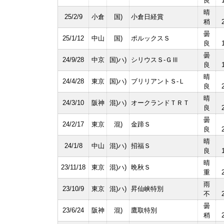
良
晴
25/2/9
小倉
国)
小倉日経賞
稍
曇
25/1/12
中山
国)
ポルックスＳ
良
曇
24/9/28
中京
国)ハ)
シリウスＳ-ＧⅢ
良
晴
24/4/28
東京
国)ハ)
ブリリアントＳ-Ｌ
良
晴
24/3/10
阪神
混)ハ)
オークランドＴＲＴ
良
曇
24/2/17
東京
混)
金蹄Ｓ
良
晴
24/1/8
中山
混)ハ)
招福Ｓ
良
晴
23/11/18
東京
混)ハ)
晩秋Ｓ
重
雨
23/10/9
東京
混)ハ)
昇仙峡特別
不
曇
23/6/24
阪神
混)
鷹取特別
稍