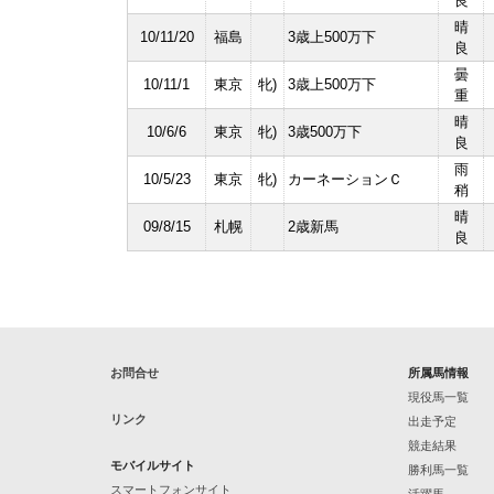
良
晴
10/11/20
福島
3歳上500万下
良
曇
10/11/1
東京
牝)
3歳上500万下
重
晴
10/6/6
東京
牝)
3歳500万下
良
雨
10/5/23
東京
牝)
カーネーションＣ
稍
晴
09/8/15
札幌
2歳新馬
良
お問合せ
所属馬情報
現役馬一覧
リンク
出走予定
競走結果
モバイルサイト
勝利馬一覧
スマートフォンサイト