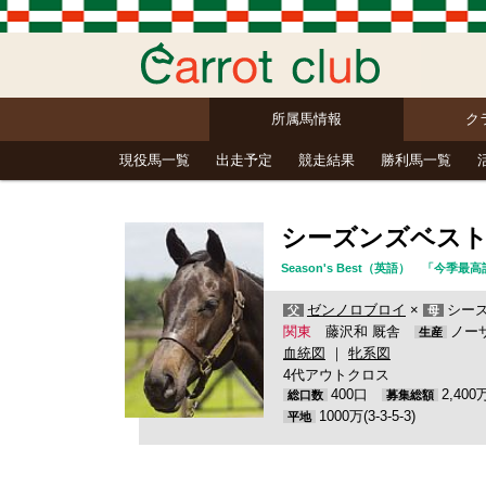
所属馬情報
ク
現役馬一覧
出走予定
競走結果
勝利馬一覧
シーズンズベス
Season's Best（英語） 「
ゼンノロブロイ
×
シーズ
父
母
関東
藤沢和 厩舎
ノー
生産
血統図
｜
牝系図
4代アウトクロス
400口
2,40
総口数
募集総額
1000万(3-3-5-3)
平地