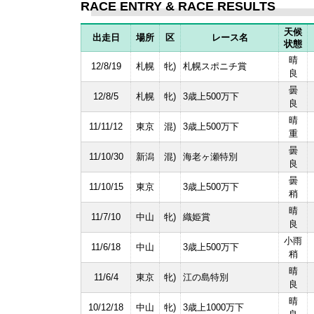
RACE ENTRY & RACE RESULTS
天候
出走日
場所
区
レース名
状態
晴
12/8/19
札幌
牝)
札幌スポニチ賞
良
曇
12/8/5
札幌
牝)
3歳上500万下
良
晴
11/11/12
東京
混)
3歳上500万下
重
曇
11/10/30
新潟
混)
海老ヶ瀬特別
良
曇
11/10/15
東京
3歳上500万下
稍
晴
11/7/10
中山
牝)
織姫賞
良
小雨
11/6/18
中山
3歳上500万下
稍
晴
11/6/4
東京
牝)
江の島特別
良
晴
10/12/18
中山
牝)
3歳上1000万下