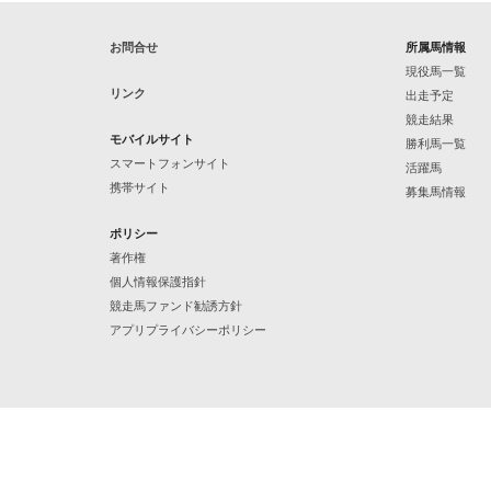
お問合せ
所属馬情報
現役馬一覧
リンク
出走予定
競走結果
モバイルサイト
勝利馬一覧
スマートフォンサイト
活躍馬
携帯サイト
募集馬情報
ポリシー
著作権
個人情報保護指針
競走馬ファンド勧誘方針
アプリプライバシーポリシー