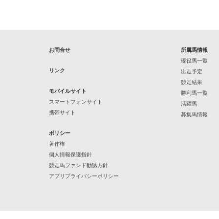
お問合せ
所属馬情報
現役馬一覧
リンク
出走予定
競走結果
モバイルサイト
勝利馬一覧
スマートフォンサイト
活躍馬
携帯サイト
募集馬情報
ポリシー
著作権
個人情報保護指針
競走馬ファンド勧誘方針
アプリプライバシーポリシー