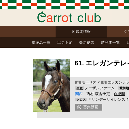
所属馬情報
ク
現役馬一覧
出走予定
競走結果
勝利馬一覧
61. エレガンテレ
モーリス
×
エレガンテレイ
父
母
ノーザンファーム
生産
繋養地
関西
西村 厩舎予定
血統図
＊サンデーサイレンス 4S×4D
クロス
募集動画