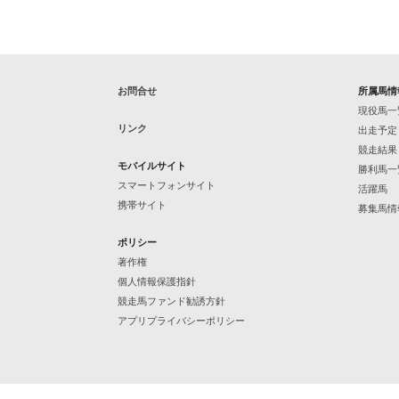
お問合せ
所属馬情
現役馬一
リンク
出走予定
競走結果
モバイルサイト
勝利馬一
スマートフォンサイト
活躍馬
携帯サイト
募集馬情
ポリシー
著作権
個人情報保護指針
競走馬ファンド勧誘方針
アプリプライバシーポリシー