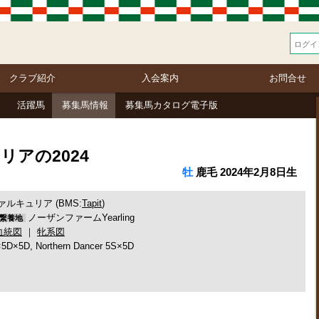
クラブ紹介
入会案内
お問合せ
活躍馬
募集馬情報
募集馬カタログ電子版
ュリアの2024
牡
鹿毛 2024年2月8日生
ァルキュリア (BMS:
Tapit
)
ノーザンファームYearling
繋養地
血統図
｜
牝系図
×5D×5D, Northern Dancer 5S×5D