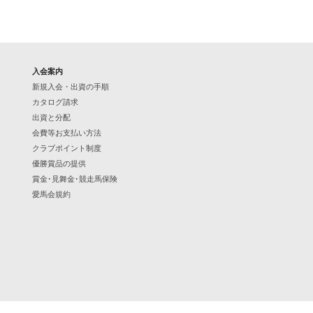
67.グリューヴァインの2024
68.ピースエンブレムの2024
69.デスティノアーラの2024
70.シーリアの2024
入会案内
新規入会・出資の手順
71.レッドティーの2024
カタログ請求
72.クラシックリディアの2024
出資と分配
73.サーティーンスクエアドの2024
会費等お支払い方法
クラブポイント制度
74.ユールフェストの2024
優勝賞品の提供
75.ココファンタジアの2024
賞金･見舞金･競走馬保険
愛馬会規約
76.パッシングスルーの2024
77.エールデュレーヴの2024
78.クロワドフェールの2024
79.バイラオーラの2024
80.ブルーメンクローネの2024
81.アルドゥエンナの2024