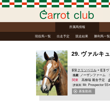
所属馬情報
現役馬一覧
出走予定
競走結果
勝利馬一覧
29. ヴァルキ
クリソベリル
×
ヴ
父
母
ノーザンファーム
生産
関東
高柳瑞 厩舎予定
Mr. Prospector 5S
クロス
募集動画