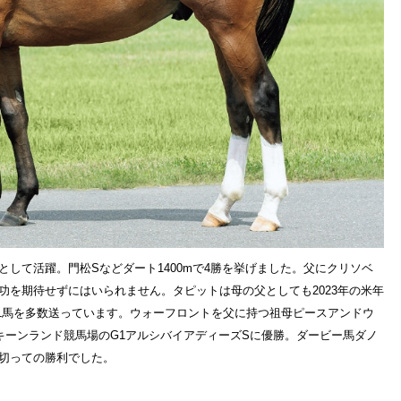
して活躍。門松Sなどダート1400mで4勝を挙げました。父にクリソベ
功を期待せずにはいられません。タピットは母の父としても2023年の米年
1馬を多数送っています。ウォーフロントを父に持つ祖母ピースアンドウ
キーンランド競馬場のG1アルシバイアディーズSに優勝。ダービー馬ダノ
切っての勝利でした。