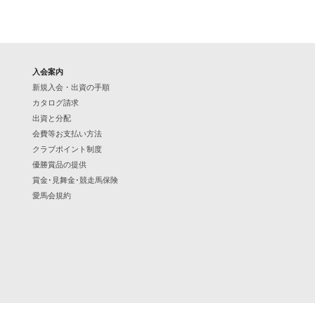
43.ベルディーヴァの2024
44.ブロンディーヴァの2024
45.ムーングロウの2024
入会案内
46.マラクージャの2024
新規入会・出資の手順
カタログ請求
47.ヒルダズパッションの2024
出資と分配
48.マルシュロレーヌの2024
会費等お支払い方法
クラブポイント制度
49.ミッドナイトビズーの2024
優勝賞品の提供
50.サンダードラムの2024
賞金･見舞金･競走馬保険
51.フィニフティの2024
愛馬会規約
52.ダイアナブライトの2024
53.プルメリアスターの2024
54.イカットの2024
55.シンハライトの2024
56.リスグラシューの2024