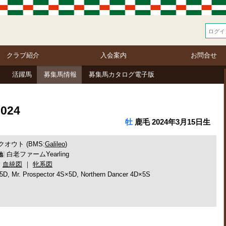
クラブ紹介
入会案内
お問合せ
活躍馬
募集馬情報
募集馬カタログ電子版
024
牡
鹿毛 2024年3月15日生
クオウト (BMS:
Galileo
)
白老ファームYearling
地
定
血統図
｜
牝系図
×5D, Mr. Prospector 4S×5D, Northern Dancer 4D×5S