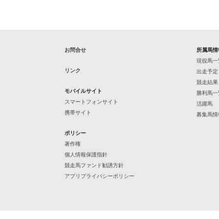
お問合せ
所属馬情
現役馬一
リンク
出走予定
競走結果
モバイルサイト
勝利馬一
スマートフォンサイト
活躍馬
携帯サイト
募集馬情
ポリシー
著作権
個人情報保護指針
競走馬ファンド勧誘方針
アプリプライバシーポリシー