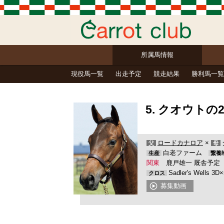
所属馬情報
現役馬一覧
出走予定
競走結果
勝利馬一覧
5. クオウトの2
ロードカナロア
×
父
母
白老ファーム
生産
繋養
関東
鹿戸雄一 厩舎予
Sadler's Wells 3D
クロス
募集動画