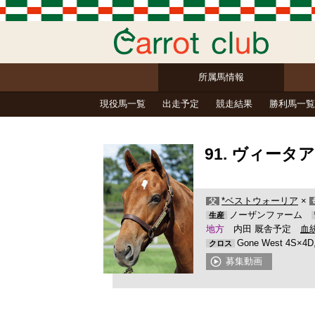
所属馬情報
現役馬一覧
出走予定
競走結果
勝利馬一覧
91. ヴィータ
*ベストウォーリア
×
父
ノーザンファーム
生産
地方
内田 厩舎予定
血
Gone West 4S×4D,
クロス
募集動画