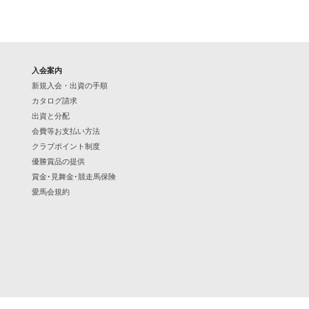
入会案内
新規入会・出資の手順
カタログ請求
出資と分配
会費等お支払い方法
クラブポイント制度
優勝賞品の提供
賞金･見舞金･競走馬保険
愛馬会規約