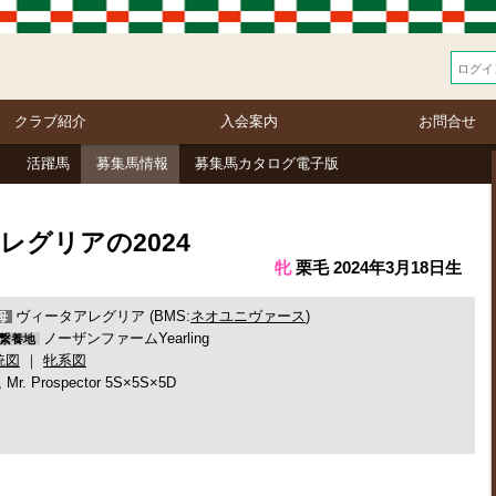
クラブ紹介
入会案内
お問合せ
活躍馬
募集馬情報
募集馬カタログ電子版
アレグリアの2024
牝
栗毛 2024年3月18日生
ヴィータアレグリア (BMS:
ネオユニヴァース
)
母
ノーザンファームYearling
繋養地
統図
｜
牝系図
 Mr. Prospector 5S×5S×5D