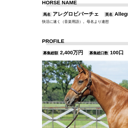
HORSE NAME
アレグロビバーチェ
Alle
馬名
英名
快活に速く（音楽用語）。母名より連想
PROFILE
2,400万円
100口
募集総額
募集総口数