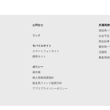
お問合せ
所属馬情
現役馬一
リンク
出走予定
競走結果
モバイルサイト
勝利馬一
スマートフォンサイト
活躍馬
携帯サイト
募集馬情
ポリシー
著作権
個人情報保護指針
競走馬ファンド勧誘方針
アプリプライバシーポリシー