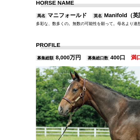
HORSE NAME
マニフォールド
Manifold（
馬名
英名
多彩な、数多くの。無数の可能性を願って。母名より連
PROFILE
8,000万円
400口
満
募集総額
募集総口数