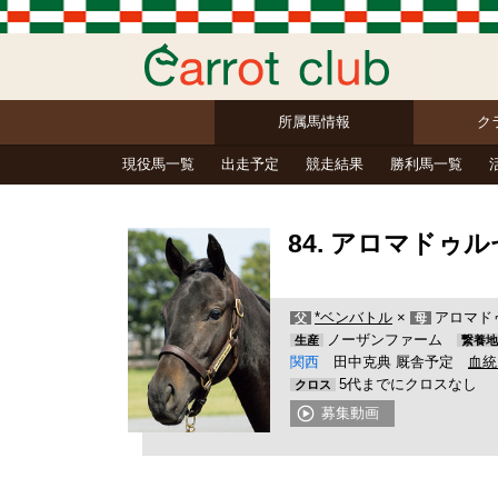
所属馬情報
ク
現役馬一覧
出走予定
競走結果
勝利馬一覧
84. アロマドゥル
*ベンバトル
×
アロマドゥ
父
母
ノーザンファーム
生産
繋養地
関西
田中克典 厩舎予定
血統
5代までにクロスなし
クロス
募集動画