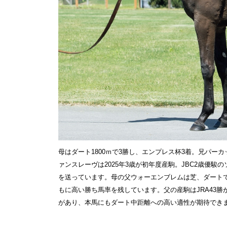
母はダート1800ｍで3勝し、エンプレス杯3着。兄パーカ
ァンスレーヴは2025年3歳が初年度産駒。JBC2歳優
を送っています。母の父ウォーエンブレムは芝、ダートで
もに高い勝ち馬率を残しています。父の産駒はJRA43勝
があり、本馬にもダート中距離への高い適性が期待でき