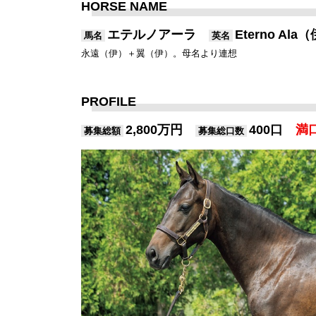
HORSE NAME
エテルノアーラ
Eterno Ala
馬名
英名
永遠（伊）＋翼（伊）。母名より連想
PROFILE
2,800万円
400口
満
募集総額
募集総口数