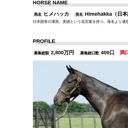
HORSE NAME
ヒメハッカ
Himehakka（日
馬名
英名
日本固有の薄荷。美徳という花言葉を持つ。母名より連
PROFILE
2,800万円
400口
満
募集総額
募集総口数