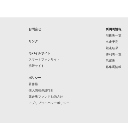
お問合せ
所属馬情報
現役馬一覧
リンク
出走予定
競走結果
モバイルサイト
勝利馬一覧
スマートフォンサイト
活躍馬
携帯サイト
募集馬情報
ポリシー
著作権
個人情報保護指針
競走馬ファンド勧誘方針
アプリプライバシーポリシー