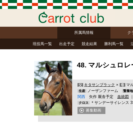
所属馬情報
ク
現役馬一覧
出走予定
競走結果
勝利馬一覧
48. マルシュロレ
キタサンブラック
×
マル
父
母
ノーザンファーム
生産
繋養地
関西
矢作 厩舎予定
血統図
＊サンデーサイレンス 3S×4
クロス
募集動画