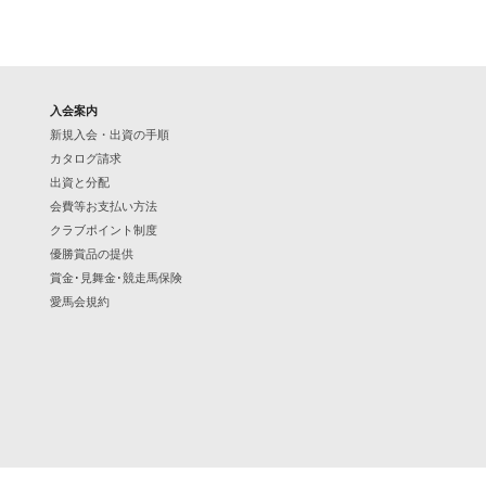
94.カイカセンゲンの2024
95.アヌラーダプラの2024
96.レイパパレの2024
97.オーロトラジェの2024
入会案内
新規入会・出資の手順
98.ドラムガールの2024
カタログ請求
99.レッドソンブレロの2024
出資と分配
会費等お支払い方法
クラブポイント制度
優勝賞品の提供
賞金･見舞金･競走馬保険
愛馬会規約