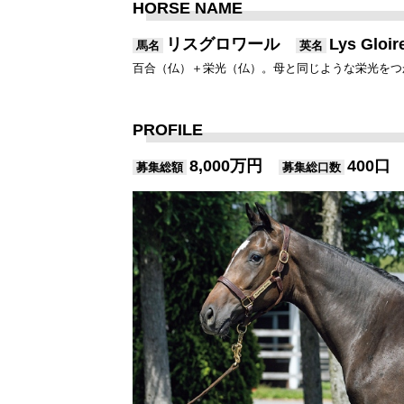
HORSE NAME
リスグロワール
Lys Glo
馬名
英名
百合（仏）＋栄光（仏）。母と同じような栄光をつ
PROFILE
8,000万円
400口
募集総額
募集総口数