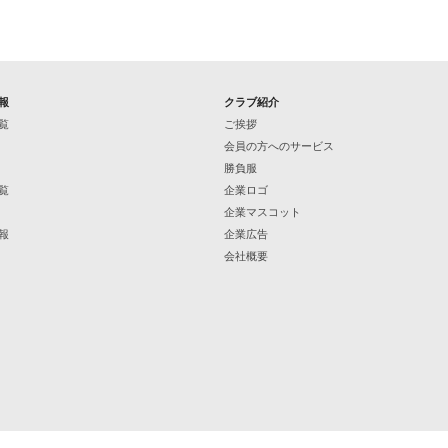
報
クラブ紹介
覧
ご挨拶
会員の方へのサービス
勝負服
覧
企業ロゴ
企業マスコット
報
企業広告
会社概要