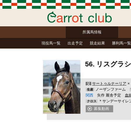
所属馬情報
現役馬一覧
出走予定
競走結果
勝利馬一覧
56. リスグラ
サートゥルナーリア
×
父
ノーザンファーム
生産
関西
矢作 厩舎予定
血
＊サンデーサイレンス 3D×
クロス
募集動画