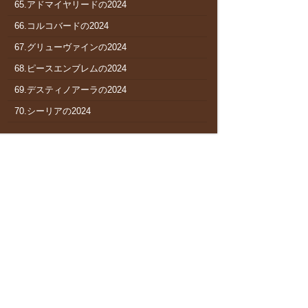
65.アドマイヤリードの2024
66.コルコバードの2024
67.グリューヴァインの2024
68.ピースエンブレムの2024
69.デスティノアーラの2024
70.シーリアの2024
71.レッドティーの2024
72.クラシックリディアの2024
73.サーティーンスクエアドの2024
74.ユールフェストの2024
75.ココファンタジアの2024
76.パッシングスルーの2024
77.エールデュレーヴの2024
78.クロワドフェールの2024
79.バイラオーラの2024