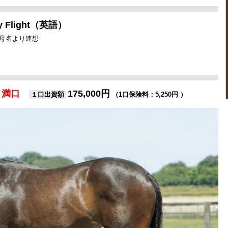
ry Flight（英語）
母名より連想
満口
175,000円
１口出資額
（1口保険料：5,250円 ）