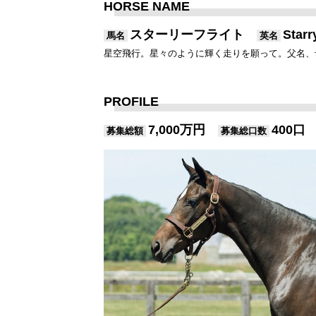
HORSE NAME
スターリーフライト
Star
馬名
英名
星空飛行。星々のように輝く走りを願って。父名、
PROFILE
7,000万円
400口
募集総額
募集総口数