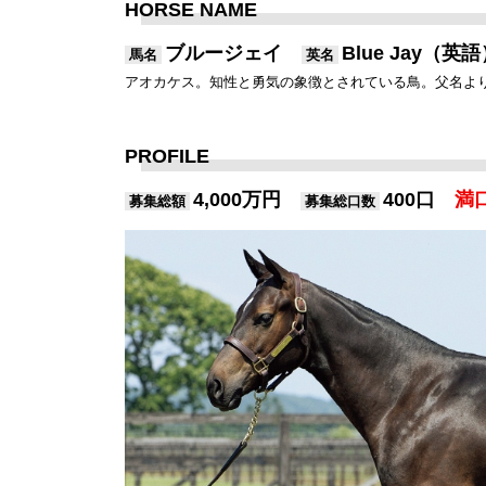
HORSE NAME
ブルージェイ
Blue Jay（英
馬名
英名
アオカケス。知性と勇気の象徴とされている鳥。父名よ
PROFILE
4,000万円
400口
満
募集総額
募集総口数