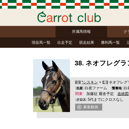
所属馬情報
ク
現役馬一覧
出走予定
競走結果
勝利馬一覧
38. ネオフレグラ
*シスキン
×
ネオフレグラ
父
母
白老ファーム
白老
生産
繋養地
関東
加藤征 厩舎予定
血統図
5代までにクロスなし
クロス
募集動画