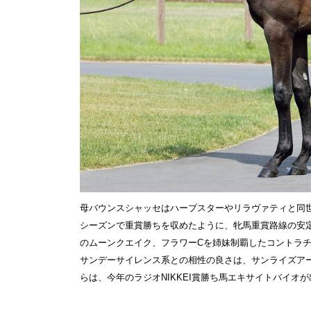
母バウンスシャッセはハープスターやリラヴァティと同世
シーズンで重賞勝ちを収めたように、牝馬重賞路線の安
のムーンクエイク、フラワーCを姉妹制覇したコントラ
サンデーサイレンス系との相性の良さは、サンライズア
らは、今年のラジオNIKKEI賞勝ち馬エキサイトバイオ