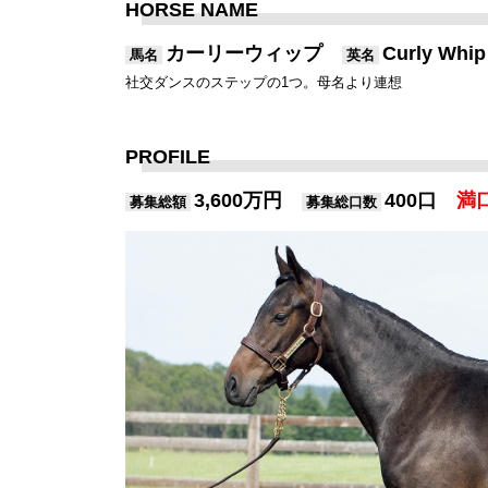
HORSE NAME
カーリーウィップ
Curly Wh
馬名
英名
社交ダンスのステップの1つ。母名より連想
PROFILE
3,600万円
400口
満
募集総額
募集総口数